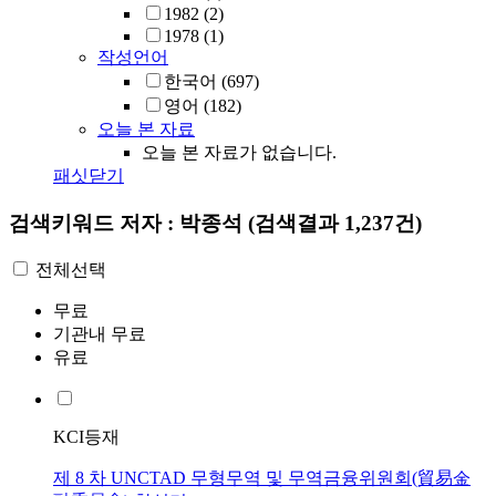
1982
(2)
1978
(1)
작성언어
한국어
(697)
영어
(182)
오늘 본 자료
오늘 본 자료가 없습니다.
패싯닫기
검색키워드
저자 : 박종석
(검색결과 1,237건)
전체선택
무료
기관내 무료
유료
KCI등재
제 8 차 UNCTAD 무형무역 및 무역금융위원회(貿易金