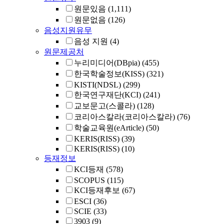
원문있음
(1,111)
원문없음
(126)
음성지원유무
음성 지원
(4)
원문제공처
누리미디어(DBpia)
(455)
한국학술정보(KISS)
(321)
KISTI(NDSL)
(299)
한국연구재단(KCI)
(241)
교보문고(스콜라)
(128)
코리아스칼라(코리아스칼라)
(76)
학술교육원(eArticle)
(50)
KERIS(RISS)
(39)
KERIS(RISS)
(10)
등재정보
KCI등재
(578)
SCOPUS
(115)
KCI등재후보
(67)
ESCI
(36)
SCIE
(33)
3903
(9)