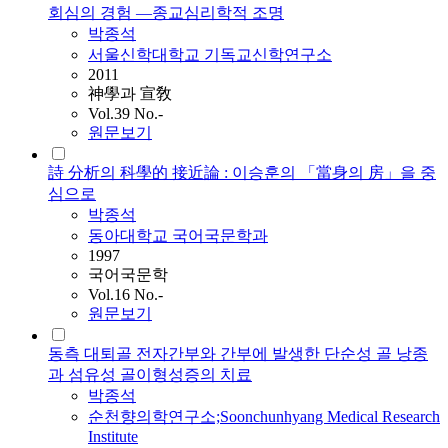
회심의 경험 ―종교심리학적 조명
박종석
서울신학대학교 기독교신학연구소
2011
神學과 宣敎
Vol.39 No.-
원문보기
詩 分析의 科學的 接近論 : 이승훈의 「當身의 房」을 중
심으로
박종석
동아대학교 국어국문학과
1997
국어국문학
Vol.16 No.-
원문보기
동측 대퇴골 전자간부와 간부에 발생한 단순성 골 낭종
과 섬유성 골이형성증의 치료
박종석
순천향의학연구소;Soonchunhyang Medical Research
Institute