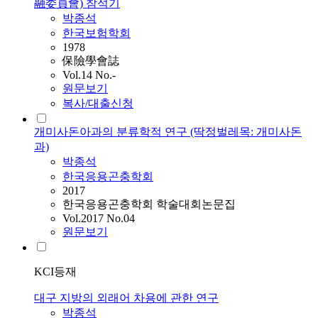
融委員會) 참석기
박종석
한국보험학회
1978
保險學會誌
Vol.14 No.-
원문보기
복사/대출신청
개미사돈아과의 분류학적 연구 (딱정벌레목: 개미사돈
과)
박종석
한국응용곤충학회
2017
한국응용곤충학회 학술대회논문집
Vol.2017 No.04
원문보기
KCI등재
대구 지방의 외래어 차용에 관한 연구
박종석