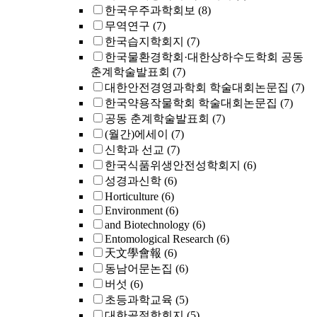
한국우주과학회보
(8)
무역연구
(7)
한국습지학회지
(7)
한국물환경학회·대한상하수도학회 공동
춘계학술발표회
(7)
대한안전경영과학회 학술대회논문집
(7)
한국약용작물학회 학술대회논문집
(7)
공동 춘계학술발표회
(7)
(월간)에세이
(7)
신학과 선교
(7)
한국식품위생안전성학회지
(6)
성경과신학
(6)
Horticulture
(6)
Environment
(6)
and Biotechnology
(6)
Entomological Research
(6)
天文學會報
(6)
동남어문논집
(6)
버섯
(6)
초등과학교육
(5)
대한골절학회지
(5)