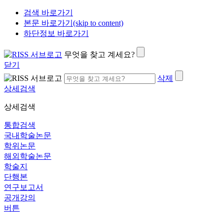
검색 바로가기
본문 바로가기(skip to content)
하단정보 바로가기
무엇을 찾고 계세요?
닫기
삭제
상세검색
상세검색
통합검색
국내학술논문
학위논문
해외학술논문
학술지
단행본
연구보고서
공개강의
버튼