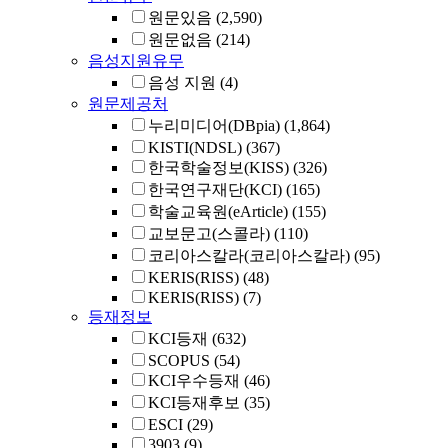
원문있음
(2,590)
원문없음
(214)
음성지원유무
음성 지원
(4)
원문제공처
누리미디어(DBpia)
(1,864)
KISTI(NDSL)
(367)
한국학술정보(KISS)
(326)
한국연구재단(KCI)
(165)
학술교육원(eArticle)
(155)
교보문고(스콜라)
(110)
코리아스칼라(코리아스칼라)
(95)
KERIS(RISS)
(48)
KERIS(RISS)
(7)
등재정보
KCI등재
(632)
SCOPUS
(54)
KCI우수등재
(46)
KCI등재후보
(35)
ESCI
(29)
3903
(9)