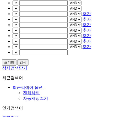
추가
추가
추가
추가
추가
추가
추가
상세검색닫기
최근검색어
최근검색어 옵션
전체삭제
자동저장끄기
인기검색어