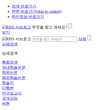
검색 바로가기
본문 바로가기(skip to content)
하단정보 바로가기
무엇을 찾고 계세요?
닫기
삭제
상세검색
상세검색
통합검색
국내학술논문
학위논문
해외학술논문
학술지
단행본
연구보고서
공개강의
버튼