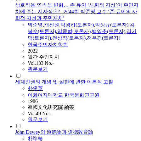
상호작용·연속성·변화… 존 듀이 ‘사회적 지성’이 주민자
치에 주는 시사점은? : 제44회 박준영 교수 ‘존 듀이의 사
회적 지성과 주민자치’
박준영
,
채진원
,
박경하(토론자)
,
박상규(토론자)
,
김
봉수(토론자)
,
임중범(토론자)
,
백영춘(토론자)
,
김기
덕(토론자)
,
전상직(토론자)
,
전은경(토론자)
한국주민자치학회
2022
월간 주민자치
Vol.133 No.-
원문보기
세계인권의 개념 및 실현에 관한 이론적 고찰
朴俊英
이화여자대학교 한국문화연구원
1986
韓國文化硏究院 論叢
Vol.49 No.-
원문보기
John Dewey의 道德論과 道德敎育論
朴準瑩