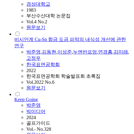
경성대학교
1983
부산수산대학 논문집
Vol.4 No.2
원문보기
비시안계 Cu-Sn 합금 도금 피막의 내식성 개선에 관한
연구
박준영
,
김동현
,
이성준
,
누엔반프엉
,
연경흠
,
김미래
,
고정우
한국표면공학회
2022
한국표면공학회 학술발표회 초록집
Vol.2022 No.6
원문보기
Keep Going
박준영
빅미디어
2024
골프가이드
Vol.- No.328