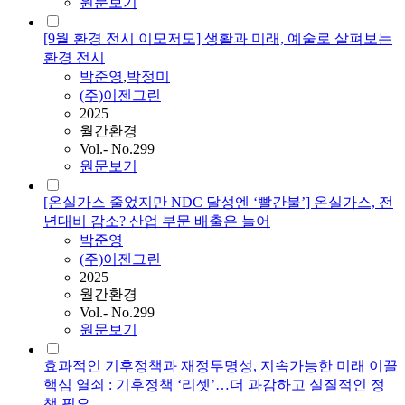
원문보기
[9월 환경 전시 이모저모] 생활과 미래, 예술로 살펴보는
환경 전시
박준영
,
박정미
(주)이젠그린
2025
월간환경
Vol.- No.299
원문보기
[온실가스 줄었지만 NDC 달성엔 ‘빨간불’] 온실가스, 전
년대비 감소? 산업 부문 배출은 늘어
박준영
(주)이젠그린
2025
월간환경
Vol.- No.299
원문보기
효과적인 기후정책과 재정투명성, 지속가능한 미래 이끌
핵심 열쇠 : 기후정책 ‘리셋’…더 과감하고 실질적인 정
책 필요