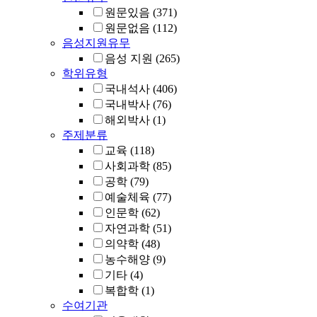
원문있음
(371)
원문없음
(112)
음성지원유무
음성 지원
(265)
학위유형
국내석사
(406)
국내박사
(76)
해외박사
(1)
주제분류
교육
(118)
사회과학
(85)
공학
(79)
예술체육
(77)
인문학
(62)
자연과학
(51)
의약학
(48)
농수해양
(9)
기타
(4)
복합학
(1)
수여기관