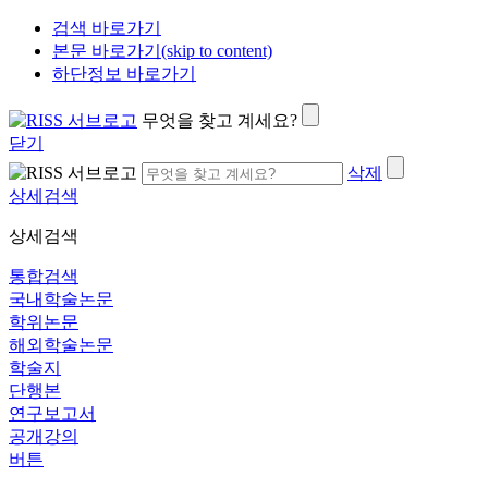
검색 바로가기
본문 바로가기(skip to content)
하단정보 바로가기
무엇을 찾고 계세요?
닫기
삭제
상세검색
상세검색
통합검색
국내학술논문
학위논문
해외학술논문
학술지
단행본
연구보고서
공개강의
버튼