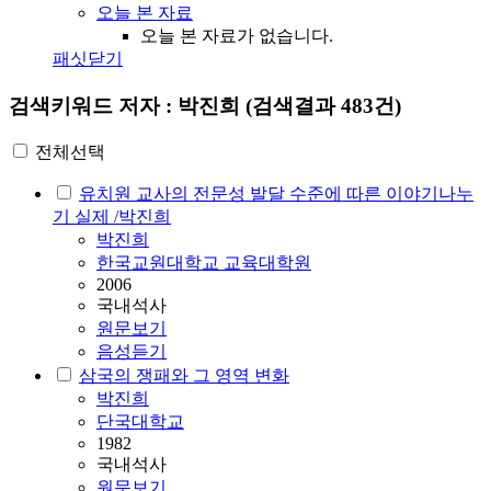
오늘 본 자료
오늘 본 자료가 없습니다.
패싯닫기
검색키워드
저자 : 박진희
(검색결과 483건)
전체선택
유치원 교사의 전문성 발달 수준에 따른 이야기나누
기 실제 /
박진희
박진희
한국교원대학교 교육대학원
2006
국내석사
원문보기
음성듣기
삼국의 쟁패와 그 영역 변화
박진희
단국대학교
1982
국내석사
원문보기