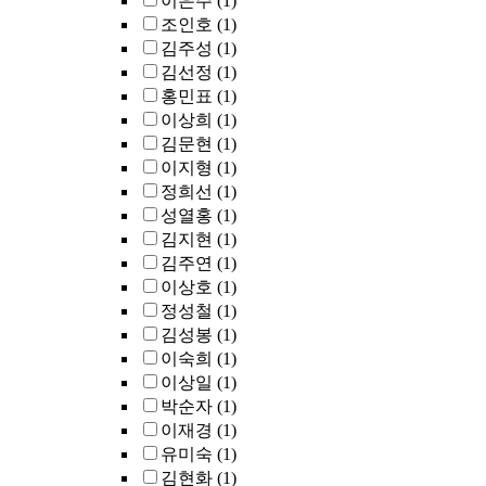
이은주
(1)
조인호
(1)
김주성
(1)
김선정
(1)
홍민표
(1)
이상희
(1)
김문현
(1)
이지형
(1)
정희선
(1)
성열홍
(1)
김지현
(1)
김주연
(1)
이상호
(1)
정성철
(1)
김성봉
(1)
이숙희
(1)
이상일
(1)
박순자
(1)
이재경
(1)
유미숙
(1)
김현화
(1)