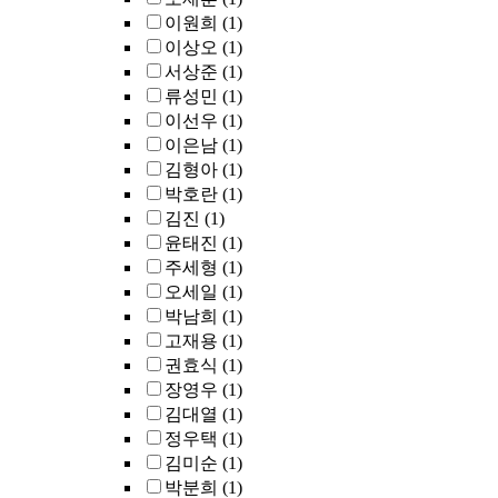
이원희
(1)
이상오
(1)
서상준
(1)
류성민
(1)
이선우
(1)
이은남
(1)
김형아
(1)
박호란
(1)
김진
(1)
윤태진
(1)
주세형
(1)
오세일
(1)
박남희
(1)
고재용
(1)
권효식
(1)
장영우
(1)
김대열
(1)
정우택
(1)
김미순
(1)
박분희
(1)