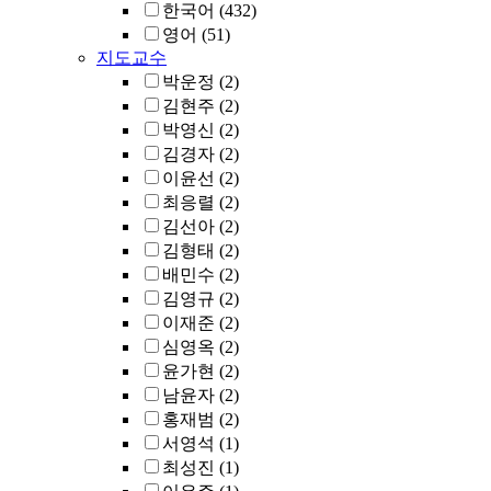
한국어
(432)
영어
(51)
지도교수
박운정
(2)
김현주
(2)
박영신
(2)
김경자
(2)
이윤선
(2)
최응렬
(2)
김선아
(2)
김형태
(2)
배민수
(2)
김영규
(2)
이재준
(2)
심영옥
(2)
윤가현
(2)
남윤자
(2)
홍재범
(2)
서영석
(1)
최성진
(1)