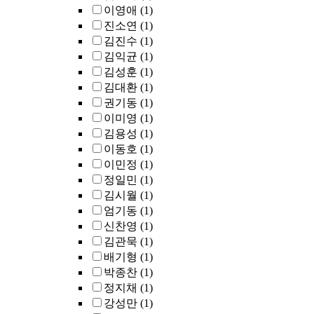
이영애
(1)
진소연
(1)
김진수
(1)
김익균
(1)
김성훈
(1)
김대환
(1)
권기동
(1)
이미영
(1)
김용성
(1)
이동호
(1)
이민정
(1)
정일민
(1)
김시월
(1)
엄기동
(1)
신찬영
(1)
김관묵
(1)
배기형
(1)
박종찬
(1)
정지채
(1)
강성만
(1)