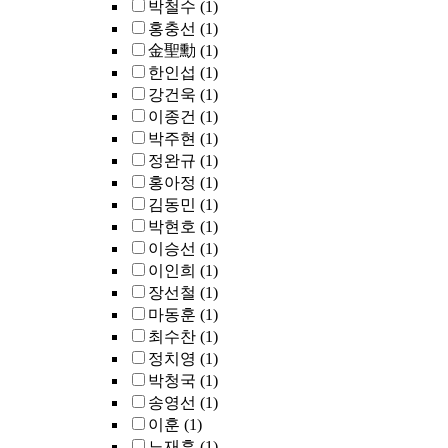
박철수
(1)
홍충선
(1)
金聖勳
(1)
한인섭
(1)
강건욱
(1)
이종건
(1)
박주현
(1)
정완규
(1)
홍아정
(1)
김동민
(1)
박현호
(1)
이승선
(1)
이인희
(1)
장선철
(1)
마동훈
(1)
최수찬
(1)
정치영
(1)
박청국
(1)
송영선
(1)
이훈
(1)
노재훈
(1)