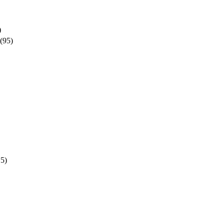
)
(95)
15)