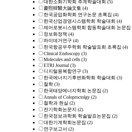
대한소화기학회 추계학술대회
(5)
慶熙韓醫大論文集
(4)
한국공업화학회 연구논문 초록집
(4)
한국산업경영시스템학회 학술대회
(4)
제어로봇시스템학회 합동학술대회 논문집
정보화정책
(4)
하이데거연구
(4)
한국항공우주학회 학술발표회 초록집
(4)
Clinical Endoscopy
(3)
Molecules and cells
(3)
ETRI Journal
(3)
디지털융복합연구
(3)
한국에너지기후변화학회 학술대회
(3)
철학
(3)
한국태양에너지학회 논문집
(2)
Annals of Coloproctolgy
(2)
철학과 현실
(2)
전기학회논문지
(2)
한국정보과학회 학술발표논문집
(2)
대한기계학회논문집
(2)
연구보고서
(2)