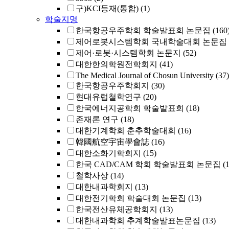
구)KCI등재(통합)
(1)
학술지명
한국항공우주학회 학술발표회 논문집
(160
제어로봇시스템학회 국내학술대회 논문집
제어·로봇·시스템학회 논문지
(52)
대한한의학원전학회지
(41)
The Medical Journal of Chosun University
(37)
한국항공우주학회지
(30)
현대유럽철학연구
(20)
한국에너지공학회 학술발표회
(18)
존재론 연구
(18)
대한기계학회 춘추학술대회
(16)
韓國航空宇宙學會誌
(16)
대한소화기학회지
(15)
한국 CAD/CAM 학회 학술발표회 논문집
(
철학사상
(14)
대한내과학회지
(13)
대한전기학회 학술대회 논문집
(13)
한국전산유체공학회지
(13)
대한내과학회 추계학술발표논문집
(13)