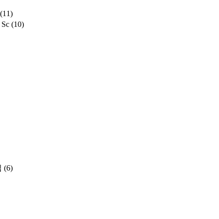
(11)
 Sc
(10)
집
(6)