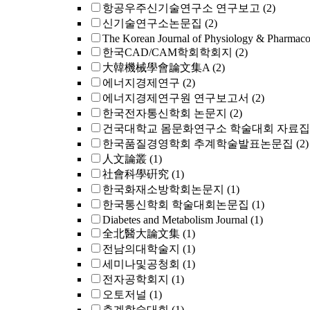
항공우주신기술연구소 연구보고
(2)
신기술연구소논문집
(2)
The Korean Journal of Physiology & Pharmac
한국CAD/CAM학회학회지
(2)
大韓機械學會論文集A
(2)
에너지경제연구
(2)
에너지경제연구원 연구보고서
(2)
한국전자통신학회 논문지
(2)
건국대학교 몸문화연구소 학술대회 자료집
한국품질경영학회 추계학술발표논문집
(2)
人文論叢
(1)
社會科學硏究
(1)
한국화재소방학회논문지
(1)
한국통신학회 학술대회논문집
(1)
Diabetes and Metabolism Journal
(1)
全北醫大論文集
(1)
전남의대학술지
(1)
세미나및공청회
(1)
전자공학회지
(1)
오토저널
(1)
춘계학술대회
(1)