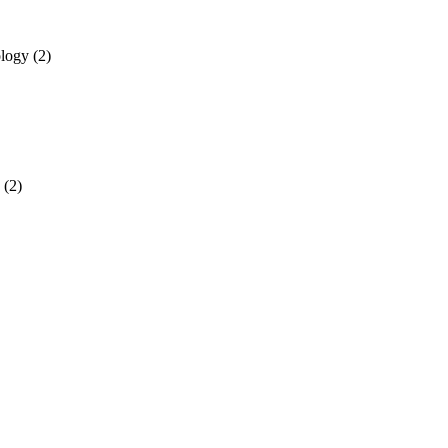
ology
(2)
(2)