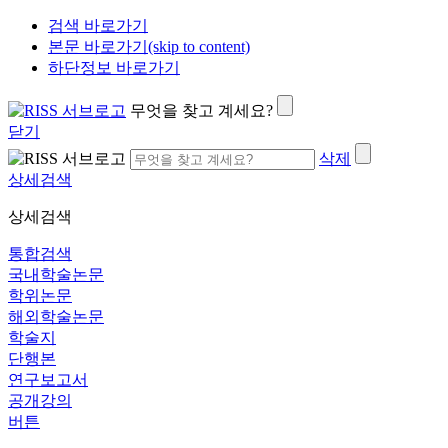
검색 바로가기
본문 바로가기(skip to content)
하단정보 바로가기
무엇을 찾고 계세요?
닫기
삭제
상세검색
상세검색
통합검색
국내학술논문
학위논문
해외학술논문
학술지
단행본
연구보고서
공개강의
버튼