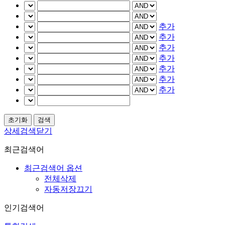
추가
추가
추가
추가
추가
추가
추가
상세검색닫기
최근검색어
최근검색어 옵션
전체삭제
자동저장끄기
인기검색어