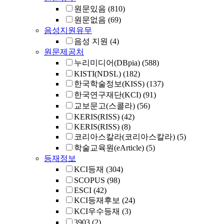
원문있음
(810)
원문없음
(69)
음성지원유무
음성 지원
(4)
원문제공처
누리미디어(DBpia)
(588)
KISTI(NDSL)
(182)
한국학술정보(KISS)
(137)
한국연구재단(KCI)
(91)
교보문고(스콜라)
(56)
KERIS(RISS)
(42)
KERIS(RISS)
(8)
코리아스칼라(코리아스칼라)
(5)
학술교육원(eArticle)
(5)
등재정보
KCI등재
(304)
SCOPUS
(98)
ESCI
(42)
KCI등재후보
(24)
KCI우수등재
(3)
3903
(2)