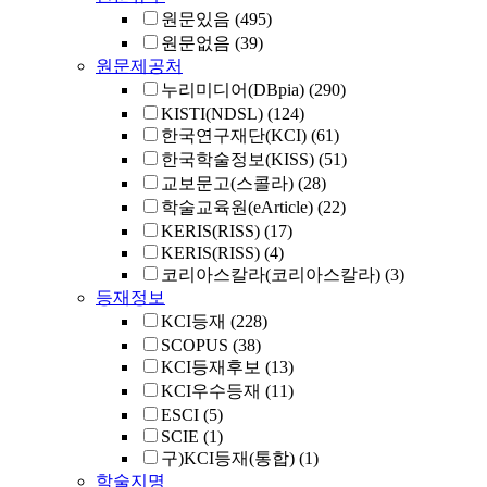
원문있음
(495)
원문없음
(39)
원문제공처
누리미디어(DBpia)
(290)
KISTI(NDSL)
(124)
한국연구재단(KCI)
(61)
한국학술정보(KISS)
(51)
교보문고(스콜라)
(28)
학술교육원(eArticle)
(22)
KERIS(RISS)
(17)
KERIS(RISS)
(4)
코리아스칼라(코리아스칼라)
(3)
등재정보
KCI등재
(228)
SCOPUS
(38)
KCI등재후보
(13)
KCI우수등재
(11)
ESCI
(5)
SCIE
(1)
구)KCI등재(통합)
(1)
학술지명