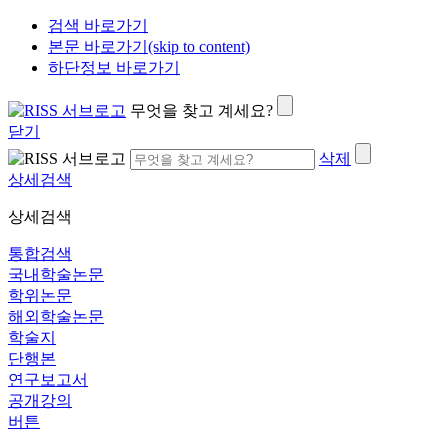
검색 바로가기
본문 바로가기(skip to content)
하단정보 바로가기
무엇을 찾고 계세요?
닫기
삭제
상세검색
상세검색
통합검색
국내학술논문
학위논문
해외학술논문
학술지
단행본
연구보고서
공개강의
버튼