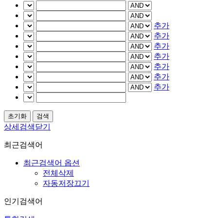
추가
추가
추가
추가
추가
추가
추가
상세검색닫기
최근검색어
최근검색어 옵션
전체삭제
자동저장끄기
인기검색어