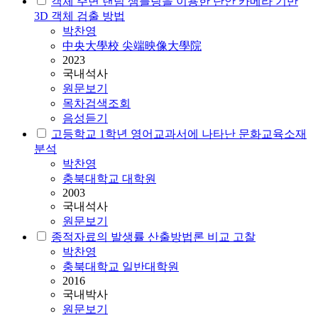
객체 주변 랜덤 샘플링을 이용한 단안 카메라 기반
3D 객체 검출 방법
박찬영
中央大學校 尖端映像大學院
2023
국내석사
원문보기
목차검색조회
음성듣기
고등학교 1학년 영어교과서에 나타난 문화교육소재
분석
박찬영
충북대학교 대학원
2003
국내석사
원문보기
종적자료의 발생률 산출방법론 비교 고찰
박찬영
충북대학교 일반대학원
2016
국내박사
원문보기