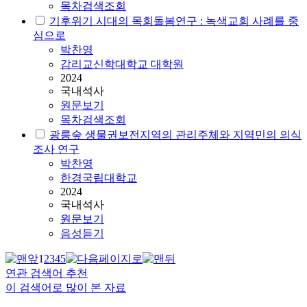
목차검색조회
기후위기 시대의 목회돌봄연구 : 녹색교회 사례를 중
심으로
박찬영
감리교신학대학교 대학원
2024
국내석사
원문보기
목차검색조회
광릉숲 생물권보전지역의 관리주체와 지역민의 의식
조사 연구
박찬영
한경국립대학교
2024
국내석사
원문보기
음성듣기
1
2
3
4
5
연관 검색어 추천
이 검색어로 많이 본 자료