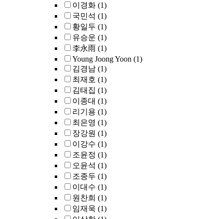
이경화
(1)
국민석
(1)
황일두
(1)
유승운
(1)
李永雨
(1)
Young Joong Yoon
(1)
김경남
(1)
최재호
(1)
김태집
(1)
이종대
(1)
리기용
(1)
최은영
(1)
장강원
(1)
이강수
(1)
조윤정
(1)
오윤석
(1)
조종두
(1)
이대수
(1)
원찬희
(1)
임재욱
(1)