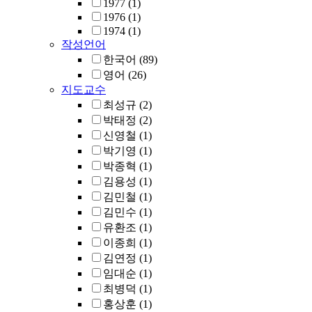
1977
(1)
1976
(1)
1974
(1)
작성언어
한국어
(89)
영어
(26)
지도교수
최성규
(2)
박태정
(2)
신영철
(1)
박기영
(1)
박종혁
(1)
김용성
(1)
김민철
(1)
김민수
(1)
유환조
(1)
이종희
(1)
김연정
(1)
임대순
(1)
최병덕
(1)
홍상훈
(1)