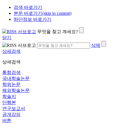
검색 바로가기
본문 바로가기(skip to content)
하단정보 바로가기
무엇을 찾고 계세요?
닫기
삭제
상세검색
상세검색
통합검색
국내학술논문
학위논문
해외학술논문
학술지
단행본
연구보고서
공개강의
버튼