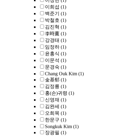
이상한
(1)
이희섭
(1)
백준기
(1)
박철호
(1)
김진혁
(1)
李時薰
(1)
강경태
(1)
임정하
(1)
윤홍식
(1)
이문석
(1)
문경숙
(1)
Chang Ouk Kim
(1)
金基郁
(1)
김정룡
(1)
홍(손)귀령
(1)
신영재
(1)
김완세
(1)
오희목
(1)
한문구
(1)
Songkuk Kim
(1)
장광필
(1)