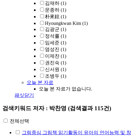
김재하
(1)
문종하
(1)
朴來鉉
(1)
Hyoungkwan Kim
(1)
김광군
(1)
정석률
(1)
임세준
(1)
염성진
(1)
이제찬
(1)
권진숙
(1)
신서원
(1)
조병두
(1)
오늘 본 자료
오늘 본 자료가 없습니다.
패싯닫기
검색키워드
저자 : 박찬영
(검색결과 115건)
전체선택
그림중심 그림책 읽기활동이 유아의 언어능력 및 창