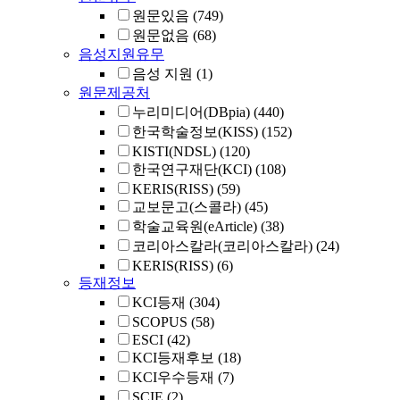
원문있음
(749)
원문없음
(68)
음성지원유무
음성 지원
(1)
원문제공처
누리미디어(DBpia)
(440)
한국학술정보(KISS)
(152)
KISTI(NDSL)
(120)
한국연구재단(KCI)
(108)
KERIS(RISS)
(59)
교보문고(스콜라)
(45)
학술교육원(eArticle)
(38)
코리아스칼라(코리아스칼라)
(24)
KERIS(RISS)
(6)
등재정보
KCI등재
(304)
SCOPUS
(58)
ESCI
(42)
KCI등재후보
(18)
KCI우수등재
(7)
SCIE
(2)