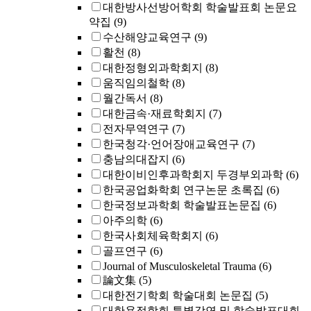
대한방사선방어학회 학술발표회 논문요
약집
(9)
수산해양교육연구
(9)
활천
(8)
대한정형외과학회지
(8)
움직임의철학
(8)
월간독서
(8)
대한금속·재료학회지
(7)
전자무역연구
(7)
한국청각·언어장애교육연구
(7)
충남의대잡지
(6)
대한이비인후과학회지 두경부외과학
(6)
한국공업화학회 연구논문 초록집
(6)
한국정보과학회 학술발표논문집
(6)
아주의학
(6)
한국사회체육학회지
(6)
골프연구
(6)
Journal of Musculoskeletal Trauma
(6)
論文集
(5)
대한전기학회 학술대회 논문집
(5)
대한용접학회 특별강연 및 학술발표대회