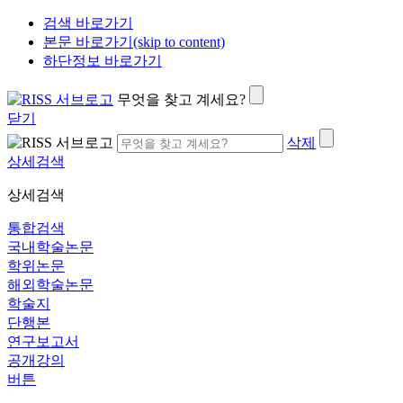
검색 바로가기
본문 바로가기(skip to content)
하단정보 바로가기
무엇을 찾고 계세요?
닫기
삭제
상세검색
상세검색
통합검색
국내학술논문
학위논문
해외학술논문
학술지
단행본
연구보고서
공개강의
버튼