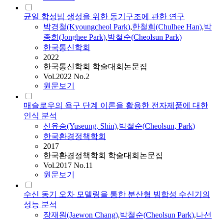
균일 합성빔 생성을 위한 동기구조에 관한 연구
박경철(Kyoungcheol
Park
)
,
한철희(Chulhee Han)
,
박
종희(Jonghee
Park
)
,
박철순
(
Cheolsun
Park
)
한국통신학회
2022
한국통신학회 학술대회논문집
Vol.2022 No.2
원문보기
매슬로우의 욕구 단계 이론을 활용한 전자제품에 대한
인식 분석
신유승(Yuseung, Shin)
,
박철순
(
Cheolsun
,
Park
)
한국환경정책학회
2017
한국환경정책학회 학술대회논문집
Vol.2017 No.11
원문보기
수신 동기 오차 모델링을 통한 분산형 빔합성 수신기의
성능 분석
장재원(Jaewon Chang)
,
박철순
(
Cheolsun
Park
)
,
나선