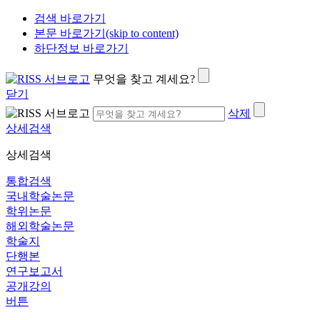
검색 바로가기
본문 바로가기(skip to content)
하단정보 바로가기
무엇을 찾고 계세요?
닫기
삭제
상세검색
상세검색
통합검색
국내학술논문
학위논문
해외학술논문
학술지
단행본
연구보고서
공개강의
버튼