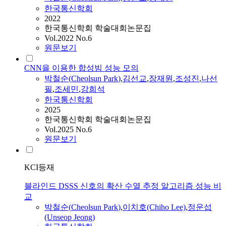
한국통신학회
2022
한국통신학회 학술대회논문집
Vol.2022 No.6
원문보기
CNN을 이용한 합성빔 성능 모의
박철순
(
Cheolsun
Park
)
,
김선교
,
장재원
,
조성진
,
나선
필
,
조세민
,
강희석
한국통신학회
2025
한국통신학회 학술대회논문집
Vol.2025 No.6
원문보기
KCI등재
블라인드 DSSS 신호의 확산 수열 추정 알고리즘 성능 비
교
박철순
(
Cheolsun
Park
)
,
이치호(Chiho Lee)
,
정운섭
(Unseop Jeong)