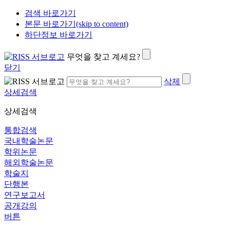
검색 바로가기
본문 바로가기(skip to content)
하단정보 바로가기
무엇을 찾고 계세요?
닫기
삭제
상세검색
상세검색
통합검색
국내학술논문
학위논문
해외학술논문
학술지
단행본
연구보고서
공개강의
버튼