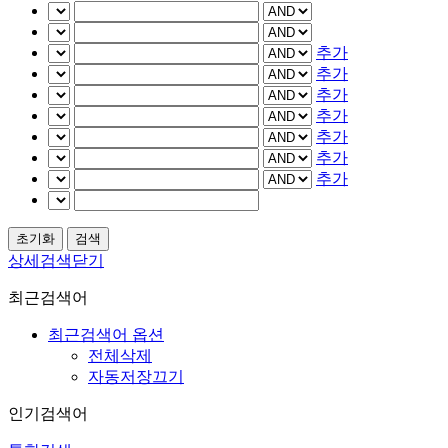
추가
추가
추가
추가
추가
추가
추가
상세검색닫기
최근검색어
최근검색어 옵션
전체삭제
자동저장끄기
인기검색어