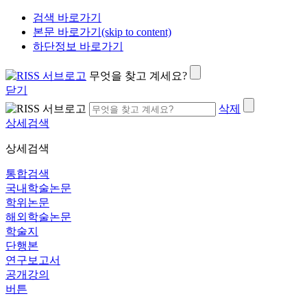
검색 바로가기
본문 바로가기(skip to content)
하단정보 바로가기
무엇을 찾고 계세요?
닫기
삭제
상세검색
상세검색
통합검색
국내학술논문
학위논문
해외학술논문
학술지
단행본
연구보고서
공개강의
버튼