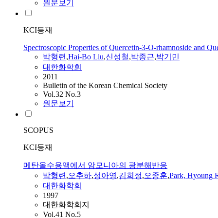
원문보기
KCI등재
Spectroscopic Properties of Quercetin-3-O-rhamnoside and Que
박형련
,
Hai-Bo Liu
,
신성철
,
박종근
,
박기민
대한화학회
2011
Bulletin of the Korean Chemical Society
Vol.32 No.3
원문보기
SCOPUS
KCI등재
메탄올수용액에서 암모니아의 광분해반응
박형련
,
오추하
,
성아영
,
김희정
,
오종훈
,
Park, Hyoung 
대한화학회
1997
대한화학회지
Vol.41 No.5