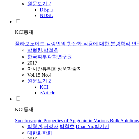
원문보기
2
DBpia
NDSL
KCI등재
플라보노이드 갤랑인의 항산화 작용에 대한 분광학적 연
박형련
,
박철호
한국피부과학연구원
2017
아시안뷰티화장품학술지
Vol.15 No.4
원문보기
2
KCI
eArticle
KCI등재
Spectroscopic Properties of Apigenin in Various Bulk Solutio
박형련
,
서정자
,
박철호
,
Duan Yu
,
박기민
대한화학회