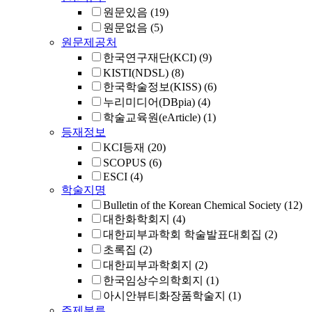
원문있음
(19)
원문없음
(5)
원문제공처
한국연구재단(KCI)
(9)
KISTI(NDSL)
(8)
한국학술정보(KISS)
(6)
누리미디어(DBpia)
(4)
학술교육원(eArticle)
(1)
등재정보
KCI등재
(20)
SCOPUS
(6)
ESCI
(4)
학술지명
Bulletin of the Korean Chemical Society
(12)
대한화학회지
(4)
대한피부과학회 학술발표대회집
(2)
초록집
(2)
대한피부과학회지
(2)
한국임상수의학회지
(1)
아시안뷰티화장품학술지
(1)
주제분류