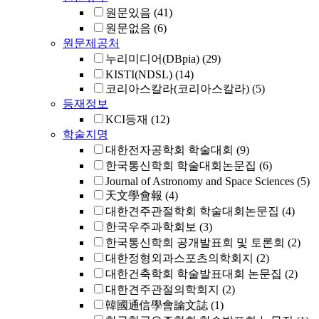
원문있음
(41)
원문없음
(6)
원문제공처
누리미디어(DBpia)
(29)
KISTI(NDSL)
(14)
코리아스칼라(코리아스칼라)
(5)
등재정보
KCI등재
(12)
학술지명
대한전자공학회 학술대회
(9)
한국통신학회 학술대회논문집
(6)
Journal of Astronomy and Space Sciences
(5)
天文學會報
(4)
대한견주관절학회 학술대회논문집
(4)
한국우주과학회보
(3)
한국통신학회 공개발표회 및 토론회
(2)
대한정형외과스포츠의학회지
(2)
대한건축학회 학술발표대회 논문집
(2)
대한견주관절의학회지
(2)
韓國通信學會論文誌
(1)