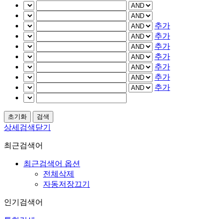
추가
추가
추가
추가
추가
추가
추가
상세검색닫기
최근검색어
최근검색어 옵션
전체삭제
자동저장끄기
인기검색어