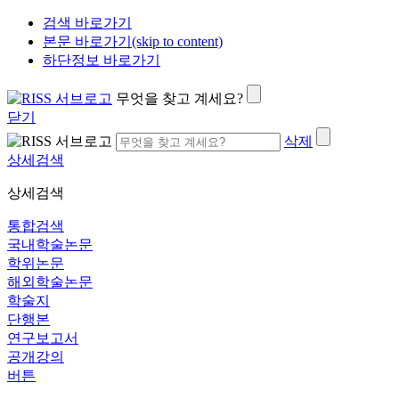
검색 바로가기
본문 바로가기(skip to content)
하단정보 바로가기
무엇을 찾고 계세요?
닫기
삭제
상세검색
상세검색
통합검색
국내학술논문
학위논문
해외학술논문
학술지
단행본
연구보고서
공개강의
버튼