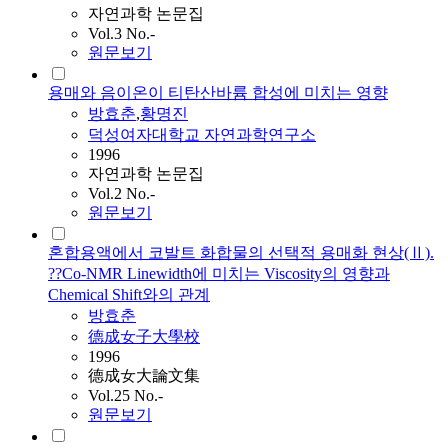
자연과학 논문집
Vol.3 No.-
원문보기
용매와 음이온이 티탄산바륨 합성에 미치는 영향
방효춘
,
황명진
덕성여자대학교 자연과학연구소
1996
자연과학 논문집
Vol.2 No.-
원문보기
혼합용액에서 코발트 화합물의 선택적 용매화 현상(Ⅱ).
??Co-NMR Linewidth에 미치는 Viscosity의 영향과
Chemical Shift와의 관계
방효춘
德成女子大學校
1996
德成女大論文集
Vol.25 No.-
원문보기