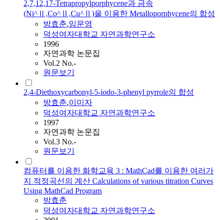
2,7,12,17-Tetrapropylporphycene과 금속
(Ni^Ⅱ,Co^Ⅱ,Cu^Ⅱ)을 이용한 Metalloporphycene의 합성
방효춘
,
임문영
덕성여자대학교 자연과학연구소
1996
자연과학 논문집
Vol.2 No.-
원문보기
2,4-Diethoxycarbonyl-5-iodo-3-phenyl pyrrole의 합성
방효춘
,
이미자
덕성여자대학교 자연과학연구소
1997
자연과학 논문집
Vol.3 No.-
원문보기
컴퓨터를 이용한 화학교육 3 : MathCad를 이용한 여러가
지 적정곡선의 계산 Calculations of various titration Curves
Using MathCad Program
방효춘
덕성여자대학교 자연과학연구소