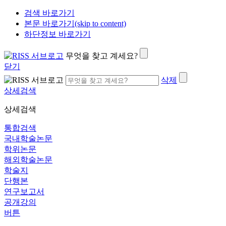
검색 바로가기
본문 바로가기(skip to content)
하단정보 바로가기
무엇을 찾고 계세요?
닫기
삭제
상세검색
상세검색
통합검색
국내학술논문
학위논문
해외학술논문
학술지
단행본
연구보고서
공개강의
버튼