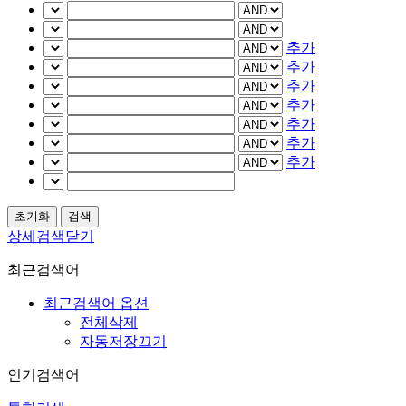
추가
추가
추가
추가
추가
추가
추가
상세검색닫기
최근검색어
최근검색어 옵션
전체삭제
자동저장끄기
인기검색어