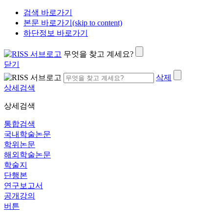
검색 바로가기
본문 바로가기(skip to content)
하단정보 바로가기
무엇을 찾고 계세요?
닫기
삭제
상세검색
상세검색
통합검색
국내학술논문
학위논문
해외학술논문
학술지
단행본
연구보고서
공개강의
버튼