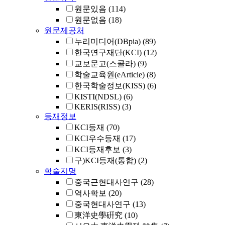
원문있음
(114)
원문없음
(18)
원문제공처
누리미디어(DBpia)
(89)
한국연구재단(KCI)
(12)
교보문고(스콜라)
(9)
학술교육원(eArticle)
(8)
한국학술정보(KISS)
(6)
KISTI(NDSL)
(6)
KERIS(RISS)
(3)
등재정보
KCI등재
(70)
KCI우수등재
(17)
KCI등재후보
(3)
구)KCI등재(통합)
(2)
학술지명
중국근현대사연구
(28)
역사학보
(20)
중국현대사연구
(13)
東洋史學硏究
(10)