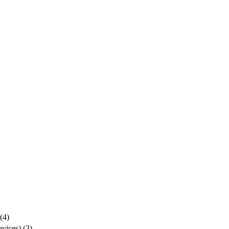
(4)
ices)
(3)