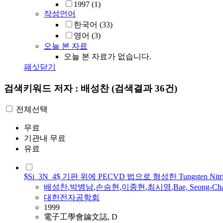
1997
(1)
작성언어
한국어
(33)
영어
(3)
오늘 본 자료
오늘 본 자료가 없습니다.
패싯닫기
검색키워드
저자 : 배성찬
(검색결과 36건)
전체선택
무료
기관내 무료
유료
$Si_3N_4$ 기판 위에 PECVD 법으로 형성한 Tungsten Ni
배성찬
,
박병남
,
손승현
,
이종현
,
최시영
,
Bae, Seong-Ch
대한전자공학회
1999
電子工學會論文誌, D