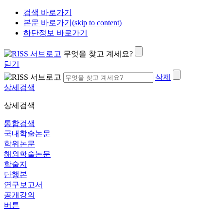
검색 바로가기
본문 바로가기(skip to content)
하단정보 바로가기
무엇을 찾고 계세요?
닫기
삭제
상세검색
상세검색
통합검색
국내학술논문
학위논문
해외학술논문
학술지
단행본
연구보고서
공개강의
버튼