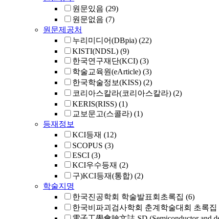
원문있음
(29)
원문없음
(7)
원문제공처
누리미디어(DBpia)
(22)
KISTI(NDSL)
(9)
한국연구재단(KCI)
(3)
학술교육원(eArticle)
(3)
한국학술정보(KISS)
(2)
코리아스칼라(코리아스칼라)
(2)
KERIS(RISS)
(1)
교보문고(스콜라)
(1)
등재정보
KCI등재
(12)
SCOPUS
(3)
ESCI
(3)
KCI우수등재
(2)
구)KCI등재(통합)
(2)
학술지명
한국진공학회 학술발표회초록집
(6)
한국비파괴검사학회 춘계학술대회 초록집
電子工學會論文誌-SD (Semiconductor and dev