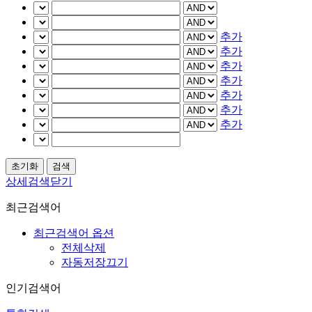
추가
추가
추가
추가
추가
추가
추가
상세검색닫기
최근검색어
최근검색어 옵션
전체삭제
자동저장끄기
인기검색어