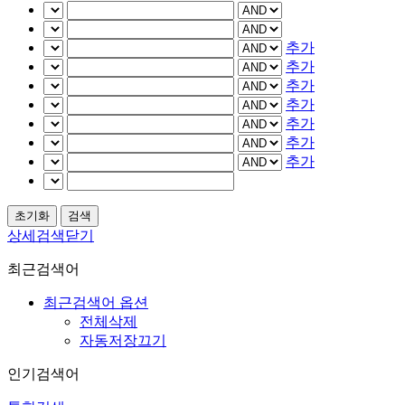
추가
추가
추가
추가
추가
추가
추가
상세검색닫기
최근검색어
최근검색어 옵션
전체삭제
자동저장끄기
인기검색어