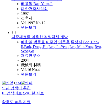
배용일
,
Bae
,
Yong-Il
대한건축사협회
1997
건축사
Vol.1997 No.12
원문보기
다종재료를 이용한 경량차체 개발
배
한일
,
박동호
,
이주엽
,
이문용
,
류성지
,
Bae
, Han-
Il
,
Park, Dong-Ho
,
Lee, Ju-Yeop
,
Lee, Mun-
Yong
,
Ryu,
Seong-Ji
재료연구소
2004
機械와 材料
Vol.16 No.4
원문보기
1
2
3
4
연관 검색어 추천
이 검색어로 많이 본 자료
활용도 높은 자료