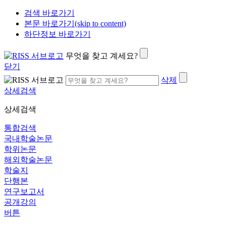
검색 바로가기
본문 바로가기(skip to content)
하단정보 바로가기
무엇을 찾고 계세요?
닫기
삭제
상세검색
상세검색
통합검색
국내학술논문
학위논문
해외학술논문
학술지
단행본
연구보고서
공개강의
버튼