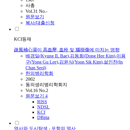
사총
Vol.31 No.-
원문보기
복사/대출신청
KCI등재
疎風補心湯이 高血壓, 血栓 및 腦損傷에 미치는 영향
배
경일(Kyung
IL
Bae
)
,
김동희(Dong Hee Kim)
,
이용
구(
Yong
Gu Lee)
,
김윤식(Yoon Sik Kim)
,
설인찬(In
Chan Seol)
한의병리학회
2002
동의생리병리학회지
Vol.16 No.2
원문보기
4
RISS
NDSL
KCI
DBpia
역사와 도시탐색 - 포항의 역사