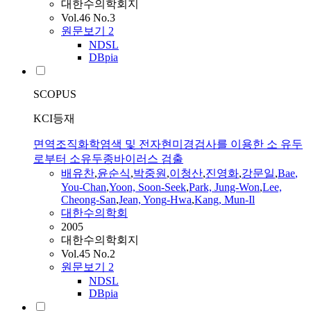
대한수의학회지
Vol.46 No.3
원문보기
2
NDSL
DBpia
SCOPUS
KCI등재
면역조직화학염색 및 전자현미경검사를 이용한 소 유두
로부터 소유두종바이러스 검출
배
유찬
,
윤순식
,
박중원
,
이청산
,
진영화
,
강문일
,
Bae
,
You-Chan
,
Yoon, Soon-Seek
,
Park, Jung-Won
,
Lee,
Cheong-San
,
Jean,
Yong
-Hwa
,
Kang, Mun-
Il
대한수의학회
2005
대한수의학회지
Vol.45 No.2
원문보기
2
NDSL
DBpia