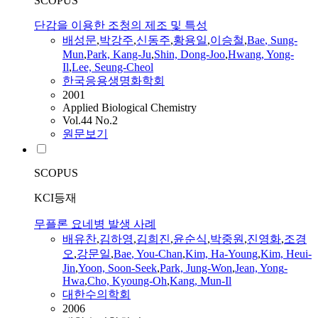
SCOPUS
단감을 이용한 조청의 제조 및 특성
배
성문
,
박강주
,
신동주
,
황용일
,
이승철
,
Bae
, Sung-
Mun
,
Park, Kang-Ju
,
Shin, Dong-Joo
,
Hwang,
Yong-
Il
,
Lee, Seung-Cheol
한국응용생명화학회
2001
Applied Biological Chemistry
Vol.44 No.2
원문보기
SCOPUS
KCI등재
무플론 요네병 발생 사례
배
유찬
,
김하영
,
김희진
,
윤순식
,
박중원
,
진영화
,
조경
오
,
강문일
,
Bae
, You-Chan
,
Kim, Ha-Young
,
Kim, Heui-
Jin
,
Yoon, Soon-Seek
,
Park, Jung-Won
,
Jean,
Yong
-
Hwa
,
Cho, Kyoung-Oh
,
Kang, Mun-
Il
대한수의학회
2006