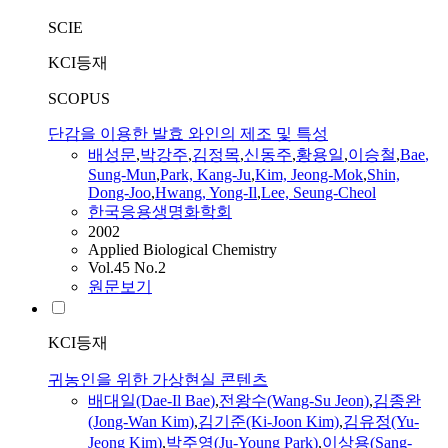
SCIE
KCI등재
SCOPUS
단감을 이용한 발효 와인의 제조 및 특성
배
성문
,
박강주
,
김정목
,
신동주
,
황용일
,
이승철
,
Bae
,
Sung-Mun
,
Park, Kang-Ju
,
Kim, Jeong-Mok
,
Shin,
Dong-Joo
,
Hwang,
Yong-Il
,
Lee, Seung-Cheol
한국응용생명화학회
2002
Applied Biological Chemistry
Vol.45 No.2
원문보기
KCI등재
귀농인을 위한 가상현실 콘텐츠
배
대일(Dae-
Il
Bae
)
,
전왕수(Wang-Su Jeon)
,
김종완
(Jong-Wan Kim)
,
김기준(Ki-Joon Kim)
,
김유정(Yu-
Jeong Kim)
,
박주영(Ju-Young Park)
,
이상용(Sang-