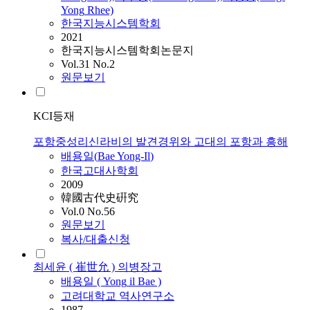
Yong
Rhee)
한국지능시스템학회
2021
한국지능시스템학회논문지
Vol.31 No.2
원문보기
KCI등재
포항중성리신라비의 발견경위와 고대의 포항과 흥해
배용일
(
Bae
Yong-Il
)
한국고대사학회
2009
韓國古代史硏究
Vol.0 No.56
원문보기
복사/대출신청
최세윤 ( 崔世允 ) 의병장고
배용일
(
Yong
il
Bae
)
고려대학교 역사연구소
1987