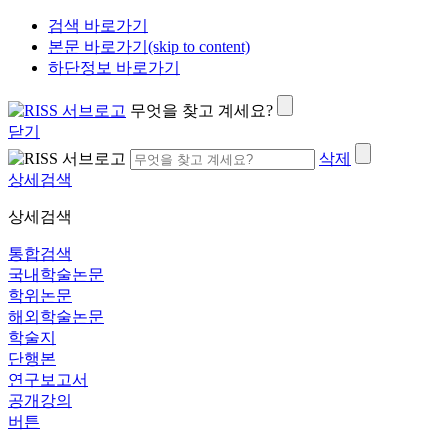
검색 바로가기
본문 바로가기(skip to content)
하단정보 바로가기
무엇을 찾고 계세요?
닫기
삭제
상세검색
상세검색
통합검색
국내학술논문
학위논문
해외학술논문
학술지
단행본
연구보고서
공개강의
버튼