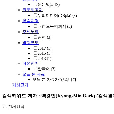
원문있음
(3)
원문제공처
누리미디어(DBpia)
(3)
학술지명
대한토목학회지
(3)
주제분류
공학
(3)
발행연도
2017
(1)
2015
(1)
2013
(1)
작성언어
한국어
(3)
오늘 본 자료
오늘 본 자료가 없습니다.
패싯닫기
검색키워드
저자 : 백경민(Kyong-Min Baek)
(검색결과
전체선택