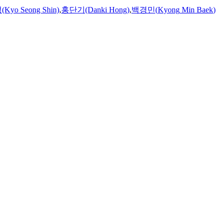
yo Seong Shin)
,
홍단기(Danki Hong)
,
백경민
(
Kyong
Min
Baek
)