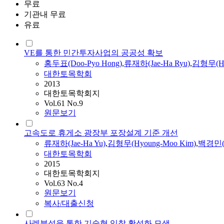
무료
기관내 무료
유료
VE를 통한 민간투자사업의 공공성 확보
홍두표(Doo-Pyo Hong)
,
류재하(Jae-Ha Ryu)
,
김형무(Hy
대한토목학회
2013
대한토목학회지
Vol.61 No.9
원문보기
고속도로 휴게소 광장부 포장설계 기준 개선
류재하(Jae-Ha Yu)
,
김형무(Hyoung-Moo Kim)
,
백경민
대한토목학회
2015
대한토목학회지
Vol.63 No.4
원문보기
복사/대출신청
사례분석을 통한 기술형 입찰 활성화 모색