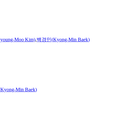
oung-Moo Kim)
,
백경민
(
Kyong-Min
Baek
)
(
Kyong-Min
Baek
)