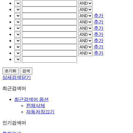
추가
추가
추가
추가
추가
추가
추가
상세검색닫기
최근검색어
최근검색어 옵션
전체삭제
자동저장끄기
인기검색어