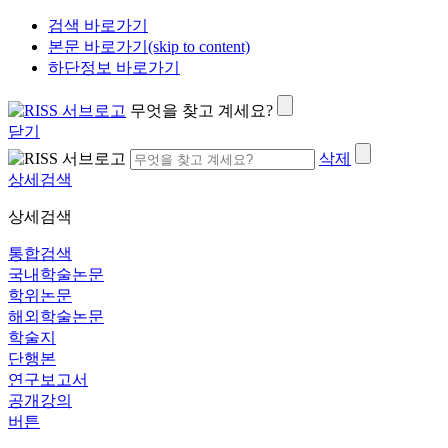
검색 바로가기
본문 바로가기(skip to content)
하단정보 바로가기
무엇을 찾고 계세요?
닫기
삭제
상세검색
상세검색
통합검색
국내학술논문
학위논문
해외학술논문
학술지
단행본
연구보고서
공개강의
버튼