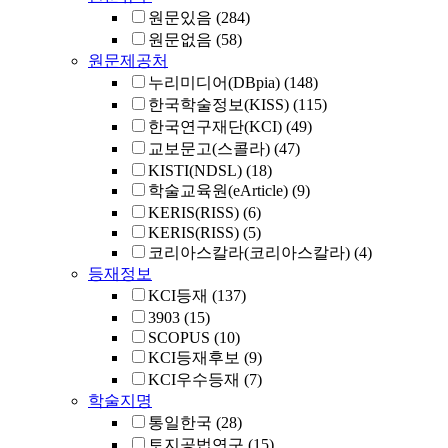
원문있음
(284)
원문없음
(58)
원문제공처
누리미디어(DBpia)
(148)
한국학술정보(KISS)
(115)
한국연구재단(KCI)
(49)
교보문고(스콜라)
(47)
KISTI(NDSL)
(18)
학술교육원(eArticle)
(9)
KERIS(RISS)
(6)
KERIS(RISS)
(5)
코리아스칼라(코리아스칼라)
(4)
등재정보
KCI등재
(137)
3903
(15)
SCOPUS
(10)
KCI등재후보
(9)
KCI우수등재
(7)
학술지명
통일한국
(28)
토지공법연구
(15)