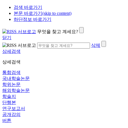
검색 바로가기
본문 바로가기(skip to content)
하단정보 바로가기
무엇을 찾고 계세요?
닫기
삭제
상세검색
상세검색
통합검색
국내학술논문
학위논문
해외학술논문
학술지
단행본
연구보고서
공개강의
버튼