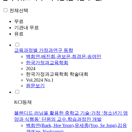
전체선택
무료
기관내 무료
유료
교육과정별 가정과연구 동향
백희연
,
배진희
,
권보은
,
최경은
,
송여민
한국가정과교육학회
2024
한국가정과교육학회 학술대회
Vol.2024 No.1
원문보기
KCI등재
블렌디드 러닝을 활용한 중학교 기술⋅가정 ‘청소년기 영
양과 식행동’ 단원의 교수.학습과정안 개발
백희연
(Baek, Hee Yeon)
,
유세종(Yoo, Se Jong)
,
김유
경(Kim, Yookyung)