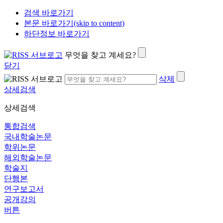
검색 바로가기
본문 바로가기(skip to content)
하단정보 바로가기
무엇을 찾고 계세요?
닫기
삭제
상세검색
상세검색
통합검색
국내학술논문
학위논문
해외학술논문
학술지
단행본
연구보고서
공개강의
버튼