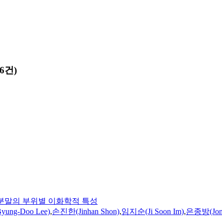
6건)
.) 분말의 부위별 이화학적 특성
ung-Doo Lee)
,
손진한(Jinhan Shon)
,
임지순(Ji Soon Im)
,
은종방(Jong