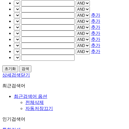
추가
추가
추가
추가
추가
추가
추가
상세검색닫기
최근검색어
최근검색어 옵션
전체삭제
자동저장끄기
인기검색어