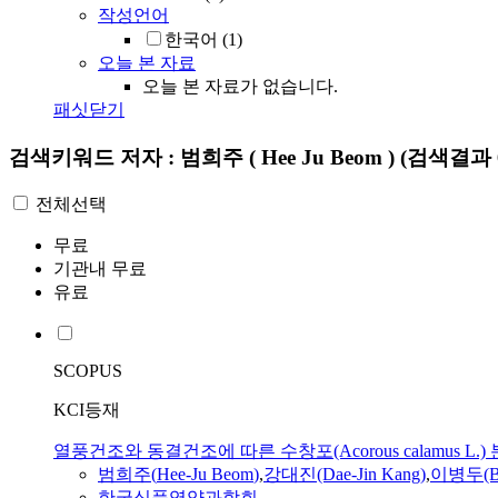
작성언어
한국어
(1)
오늘 본 자료
오늘 본 자료가 없습니다.
패싯닫기
검색키워드
저자 : 범희주 ( Hee Ju Beom )
(검색결과 
전체선택
무료
기관내 무료
유료
SCOPUS
KCI등재
열풍건조와 동결건조에 따른 수창포(Acorous calamus L
범희주
(
Hee
-
Ju
Beom
)
,
강대진(Dae-Jin Kang)
,
이병두(By
한국식품영양과학회