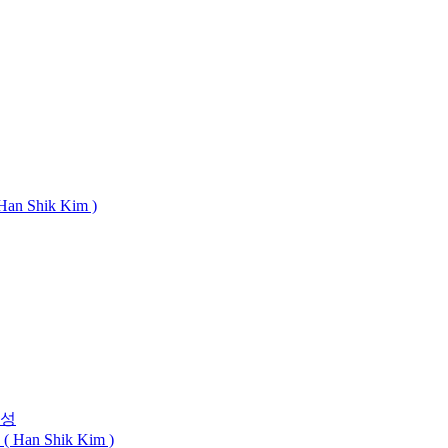
n Shik Kim )
특성
 Han Shik Kim )