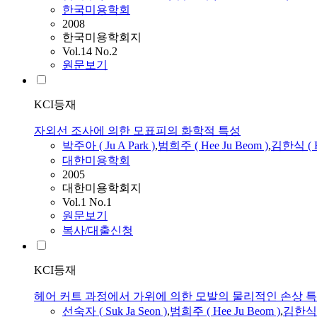
한국미용학회
2008
한국미용학회지
Vol.14 No.2
원문보기
KCI등재
자외선 조사에 의한 모표피의 화학적 특성
박주아 (
Ju
A Park )
,
범희주
(
Hee
Ju
Beom
)
,
김한식 ( Ha
대한미용학회
2005
대한미용학회지
Vol.1 No.1
원문보기
복사/대출신청
KCI등재
헤어 커트 과정에서 가위에 의한 모발의 물리적인 손상 
선숙자 ( Suk Ja Seon )
,
범희주
(
Hee
Ju
Beom
)
,
김한식 (