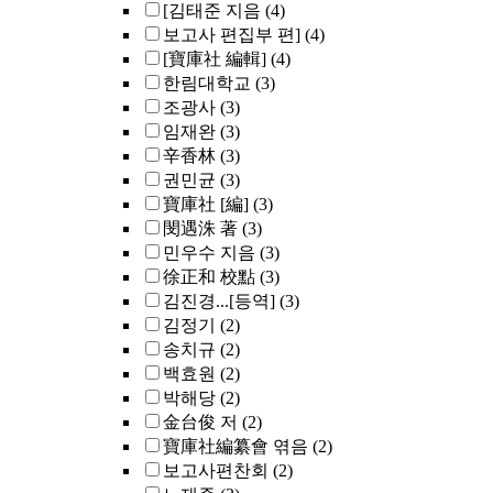
[김태준 지음
(4)
보고사 편집부 편]
(4)
[寶庫社 編輯]
(4)
한림대학교
(3)
조광사
(3)
임재완
(3)
辛香林
(3)
권민균
(3)
寶庫社 [編]
(3)
閔遇洙 著
(3)
민우수 지음
(3)
徐正和 校點
(3)
김진경...[등역]
(3)
김정기
(2)
송치규
(2)
백효원
(2)
박해당
(2)
金台俊 저
(2)
寶庫社編纂會 엮음
(2)
보고사편찬회
(2)