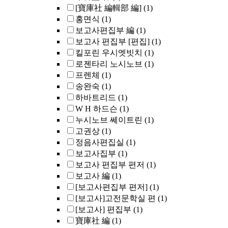
[寶庫社 編輯部 編]
(1)
홍면식
(1)
보고사편집부 編
(1)
보고사 편집부 [편집]
(1)
킬포린 우시엣빗치
(1)
로젠타리 노시노브
(1)
프렌체
(1)
송완숙
(1)
하바트리드
(1)
W H 하드슨
(1)
누시노브 쎄이트린
(1)
고권상
(1)
정음사편집실
(1)
보고사집부
(1)
보고사 편집부 편저
(1)
보고사 編
(1)
[보고사편집부 편저]
(1)
[보고사]고전문학실 편
(1)
[보고사] 편집부
(1)
寶庫社 編
(1)