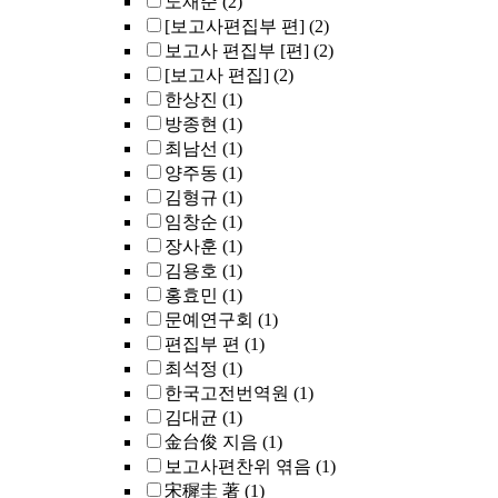
노재준
(2)
[보고사편집부 편]
(2)
보고사 편집부 [편]
(2)
[보고사 편집]
(2)
한상진
(1)
방종현
(1)
최남선
(1)
양주동
(1)
김형규
(1)
임창순
(1)
장사훈
(1)
김용호
(1)
홍효민
(1)
문예연구회
(1)
편집부 편
(1)
최석정
(1)
한국고전번역원
(1)
김대균
(1)
金台俊 지음
(1)
보고사편찬위 엮음
(1)
宋穉圭 著
(1)