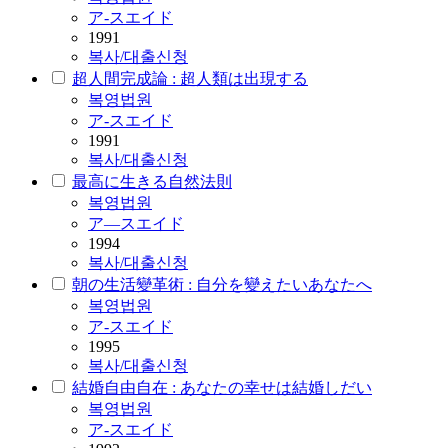
ア-スエイド
1991
복사/대출신청
超人間完成論 : 超人類は出現する
복영법원
ア-スエイド
1991
복사/대출신청
最高に生きる自然法則
복영법원
ア―スエイド
1994
복사/대출신청
朝の生活變革術 : 自分を變えたいあなたへ
복영법원
ア-スエイド
1995
복사/대출신청
結婚自由自在 : あなたの幸せは結婚しだい
복영법원
ア-スエイド