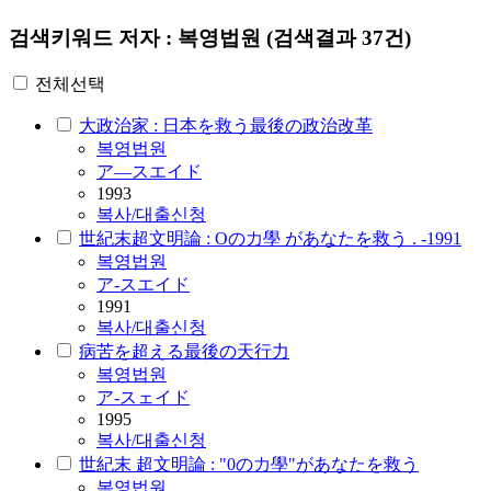
검색키워드
저자 : 복영법원
(검색결과 37건)
전체선택
大政治家 : 日本を救う最後の政治改革
복영법원
ア―スエイド
1993
복사/대출신청
世紀末超文明論 : Oの力學 があなたを救う . -1991
복영법원
ア-スエイド
1991
복사/대출신청
病苦を超える最後の天行力
복영법원
ア-スェイド
1995
복사/대출신청
世紀末 超文明論 : "0の力學"があなたを救う
복영법원