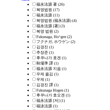
福永法源 著
(26)
복영법원
(17)
福永法源
(11)
복영법원 (福永法源)
(4)
福永法源 [著]
(3)
복영 법원
(2)
Fukunaga, Ho^gen
(2)
フクナガ, ホウゲン
(2)
김경진
(1)
추장준
(1)
후쿠나가 호겐
(1)
秋場準 譯
(1)
福永法源 지음
(1)
우제 옮김
(1)
우제
(1)
김경진 譯
(1)
Fukunaga Hogen
(1)
후쿠나가 호오겐
(1)
福永法源 [저]
(1)
福泳法源
(1)