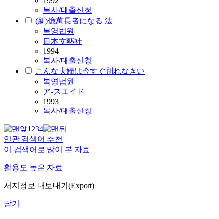
1992
복사/대출신청
(新)億萬長者になる 法
복영법원
日本文藝社
1994
복사/대출신청
こんな夫婦は今すぐ別れなきい
복영법원
ア-スエイド
1993
복사/대출신청
1
2
3
4
연관 검색어 추천
이 검색어로 많이 본 자료
활용도 높은 자료
서지정보 내보내기(Export)
닫기