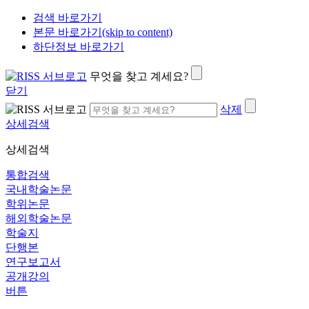
검색 바로가기
본문 바로가기(skip to content)
하단정보 바로가기
무엇을 찾고 계세요?
닫기
삭제
상세검색
상세검색
통합검색
국내학술논문
학위논문
해외학술논문
학술지
단행본
연구보고서
공개강의
버튼