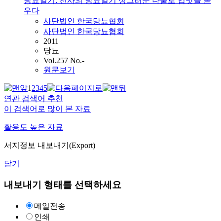
당뇨일기: 천사의 당뇨일기 싱그러운 나물로 입맛을 돋
우다
사단법인
한국당뇨협회
사단법인 한국당뇨협회
2011
당뇨
Vol.257 No.-
원문보기
1
2
3
4
5
연관 검색어 추천
이 검색어로 많이 본 자료
활용도 높은 자료
서지정보 내보내기(Export)
닫기
내보내기 형태를 선택하세요
메일전송
인쇄