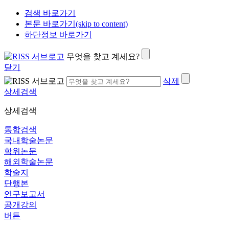
검색 바로가기
본문 바로가기(skip to content)
하단정보 바로가기
무엇을 찾고 계세요?
닫기
삭제
상세검색
상세검색
통합검색
국내학술논문
학위논문
해외학술논문
학술지
단행본
연구보고서
공개강의
버튼