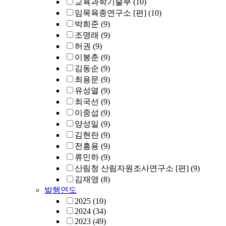
교육과학기술부
(10)
임목육종연구소 [편]
(10)
박희준
(9)
조명래
(9)
허권
(9)
이봉춘
(9)
김동순
(9)
최용문
(9)
유성열
(9)
최국선
(9)
이중섭
(9)
양성일
(9)
김현란
(9)
전흥용
(9)
류민하
(9)
산림청 산림자원조사연구소 [편]
(9)
김재영
(8)
발행연도
2025
(10)
2024
(34)
2023
(49)