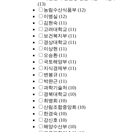
(13)
농림수산식품부
(12)
이병실
(12)
김현숙
(11)
고려대학교
(11)
보건복지부
(11)
경상대학교
(11)
이상현
(11)
오승환
(11)
국토해양부
(11)
지식경제부
(11)
변봉규
(11)
박완근
(11)
과학기술처
(10)
경북대학교
(10)
최병희
(10)
산림조합중앙회
(10)
한경숙
(10)
강신호
(10)
해양수산부
(10)