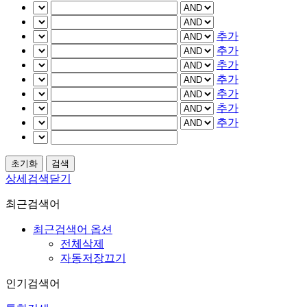
추가
추가
추가
추가
추가
추가
추가
상세검색닫기
최근검색어
최근검색어 옵션
전체삭제
자동저장끄기
인기검색어