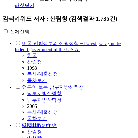
패싯닫기
검색키워드
저자 : 산림청
(검색결과 1,735건)
전체선택
미국 연방정부의 산림정책 = Forest policy in the
federal government of the U.S.A.
한국
산림청
1998
복사/대출신청
목차보기
언론이 보는 남부지방산림청
남부지방
산림청
남부지방산림청
2006
복사/대출신청
목차보기
韓國林政50年史
산림청