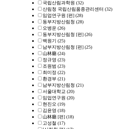
국립산림과학원
(32)
산림청 국립산림품종관리센터
(32)
임업연구원 [편]
(28)
동부지방산림청
(28)
오병운
(26)
동부지방산림청 [편]
(26)
백원기
(25)
남부지방산림청 [편]
(25)
山林廳
(24)
정규영
(23)
조원범
(23)
최미정
(22)
환경부
(21)
남부지방산림청
(21)
서울대학교
(20)
임업연구원
(20)
현진오
(19)
김윤영
(18)
山林廳 [편]
(18)
고성철
(17)