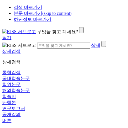
검색 바로가기
본문 바로가기(skip to content)
하단정보 바로가기
무엇을 찾고 계세요?
닫기
삭제
상세검색
상세검색
통합검색
국내학술논문
학위논문
해외학술논문
학술지
단행본
연구보고서
공개강의
버튼