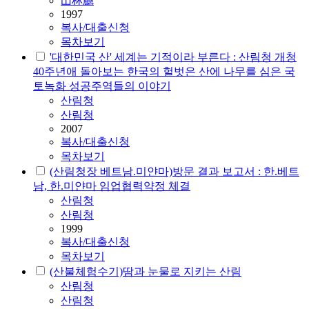
山林廳
1997
복사/대출신청
목차보기
'대한민국 산' 세계는 기적이라 부른다 : 산림청 개청
40주년애 돌아보는 한국의 헐벗은 산에 나무를 심은 국
토녹화 성공주역들의 이야기
산림청
산림청
2007
복사/대출신청
목차보기
(산림청장 베트남.미얀마)방문 결과 보고서 : 한.베트
남, 한.미얀마 임업협력약정 체결
산림청
산림청
1999
복사/대출신청
목차보기
(산불체험수기)땀과 눈물로 지키는 산림
산림청
산림청