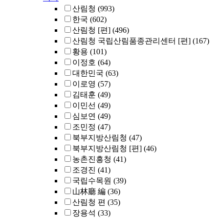
산림청
(993)
한국
(602)
산림청 [편]
(496)
산림청 국립산림품종관리센터 [편]
(167)
황용
(101)
이정호
(64)
대한민국
(63)
이로영
(57)
김태훈
(49)
이민선
(49)
심보연
(49)
조민정
(47)
북부지방산림청
(47)
북부지방산림청 [편]
(46)
농촌진흥청
(41)
조경진
(41)
국립수목원
(39)
山林廳 編
(36)
산림청 편
(35)
장용석
(33)