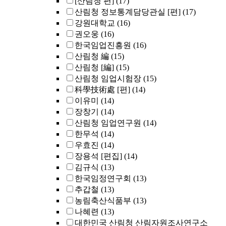
[산림청 편]
(17)
산림청 정보통계담당관실 [편]
(17)
강원대학교
(16)
권오웅
(16)
한국임업진흥원
(16)
산림청 編
(15)
산림청 [編]
(15)
산림청 임업시험장
(15)
科學技術處 [편]
(14)
이유미
(14)
장창기
(14)
산림청 임업연구원
(14)
한무석
(14)
우효진
(14)
장용석 [편집]
(14)
김규식
(13)
한국임정연구회
(13)
추갑철
(13)
농림축산식품부
(13)
나혜련
(13)
대한민국 산림청 산림자원조사연구소