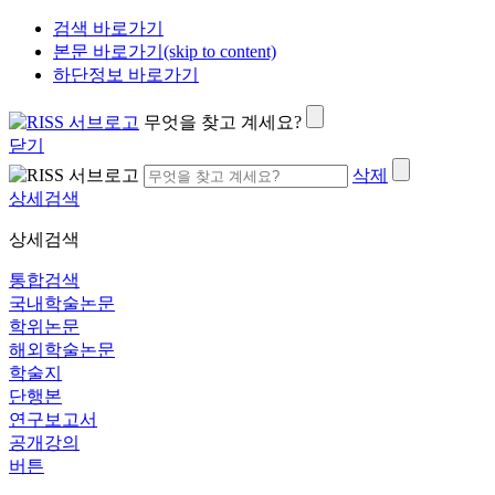
검색 바로가기
본문 바로가기(skip to content)
하단정보 바로가기
무엇을 찾고 계세요?
닫기
삭제
상세검색
상세검색
통합검색
국내학술논문
학위논문
해외학술논문
학술지
단행본
연구보고서
공개강의
버튼