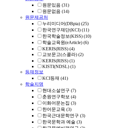
원문있음
(31)
원문없음
(14)
원문제공처
누리미디어(DBpia)
(25)
한국연구재단(KCI)
(11)
한국학술정보(KISS)
(10)
학술교육원(eArticle)
(6)
KERIS(RISS)
(4)
교보문고(스콜라)
(2)
KERIS(RISS)
(1)
KISTI(NDSL)
(1)
등재정보
KCI등재
(41)
학술지명
현대소설연구
(7)
춘원연구학보
(4)
이화어문논집
(3)
한어문교육
(3)
한국근대문학연구
(3)
한국문학과 예술
(3)