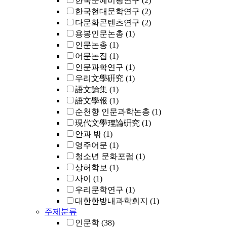
한국문예비평연구
(2)
한국현대문학연구
(2)
다문화콘텐츠연구
(2)
용봉인문논총
(1)
인문논총
(1)
어문논집
(1)
인문과학연구
(1)
우리文學硏究
(1)
語文論集
(1)
語文學報
(1)
순천향 인문과학논총
(1)
現代文學理論硏究
(1)
안과 밖
(1)
영주어문
(1)
청소년 문화포럼
(1)
상허학보
(1)
사이
(1)
우리문학연구
(1)
대한한방내과학회지
(1)
주제분류
인문학
(38)