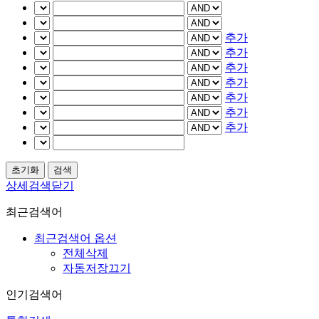
추가
추가
추가
추가
추가
추가
추가
상세검색닫기
최근검색어
최근검색어 옵션
전체삭제
자동저장끄기
인기검색어