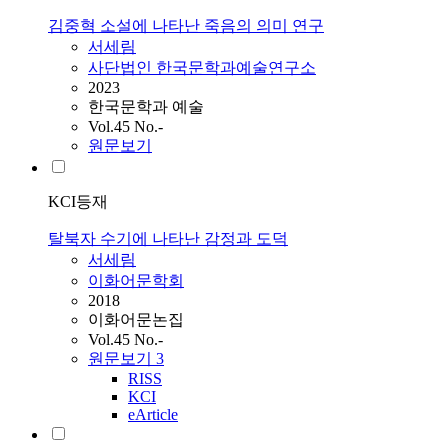
김중혁 소설에 나타난 죽음의 의미 연구
서세림
사단법인 한국문학과예술연구소
2023
한국문학과 예술
Vol.45 No.-
원문보기
KCI등재
탈북자 수기에 나타난 감정과 도덕
서세림
이화어문학회
2018
이화어문논집
Vol.45 No.-
원문보기
3
RISS
KCI
eArticle