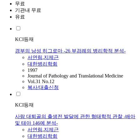
무료
기관내 무료
유료
KCI등재
경부의 낭성 히그로마 -26 부검례의 병리학적 분석-
서연림
,
지제근
대한병리학회
1997
Journal of Pathology and Translational Medicine
Vol.31 No.12
복사/대출신청
KCI등재
사람 대퇴골의 출생전 발달에 관한 형태학적 관찰 -배아
및 태아 146예 분석-
서연림
,
지제근
대한병리학회