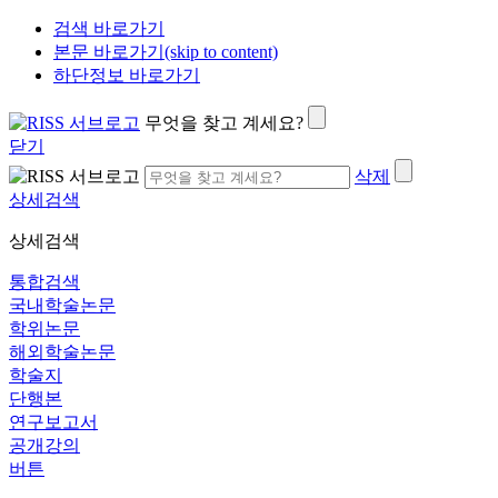
검색 바로가기
본문 바로가기(skip to content)
하단정보 바로가기
무엇을 찾고 계세요?
닫기
삭제
상세검색
상세검색
통합검색
국내학술논문
학위논문
해외학술논문
학술지
단행본
연구보고서
공개강의
버튼