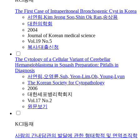
The First Case of Intraperitoneal Bronchogenic Cyst in Korea
서연림
,
Kim Jeong Soo
,
Shin Ok Ran
,
송상용
대한의학회
2004
Journal of Korean medical science
Vol.19 No.5
복사/대출신청
The Cytology of a Cellular Variant of Cerebellar
Hemangioblastoma in Squash Preparation: Pitfalls in
Diagnosis
서연림
,
오영륜
,
Suh, Yeon-Lim
,
Oh, Young-Lyun
The Korean Society for Cytopathology
2006
대한세포병리학회지
Vol.17 No.2
원문보기
KCI등재
사람의 간내담관의 발달에 관한 형태학적 및 면역조직학