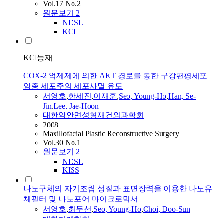
Vol.17 No.2
원문보기
2
NDSL
KCI
KCI등재
COX-2 억제제에 의한 AKT 경로를 통한 구강편평세포
암종 세포주의 세포사멸 유도
서영호
,
한세진
,
이재훈
,
Seo
, Young-Ho
,
Han, Se-
Jin
,
Lee, Jae-Hoon
대한악안면성형재건외과학회
2008
Maxillofacial Plastic Reconstructive Surgery
Vol.30 No.1
원문보기
2
NDSL
KISS
나노구체의 자기조립 성질과 표면장력을 이용한 나노유
체필터 및 나노포어 마이크로믹서
서영호
,
최두선
,
Seo
, Young-Ho
,
Choi, Doo-Sun