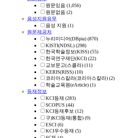
원문있음
(1,056)
원문없음
(2)
음성지원유무
음성 지원
(1)
원문제공처
누리미디어(DBpia)
(870)
KISTI(NDSL)
(298)
한국학술정보(KISS)
(55)
한국연구재단(KCI)
(22)
교보문고(스콜라)
(11)
KERIS(RISS)
(10)
코리아스칼라(코리아스칼라)
(2)
학술교육원(eArticle)
(1)
등재정보
KCI등재
(283)
SCOPUS
(44)
KCI등재후보
(12)
구)KCI등재(통합)
(9)
ESCI
(6)
KCI우수등재
(5)
SCIE
(4)