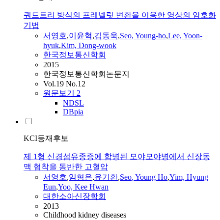
쿼드트리 방식의 프레넬릿 변환을 이용한 영상의 암호화
기법
서영호
,
이윤혁
,
김동욱
,
Seo
, Young-ho
,
Lee, Yoon-
hyuk
,
Kim, Dong-wook
한국정보통신학회
2015
한국정보통신학회논문지
Vol.19 No.12
원문보기
2
NDSL
DBpia
KCI등재후보
제 1형 신경섬유종증에 합병된 모야모야병에서 신장동
맥 협착을 동반한 고혈압
서영호
,
임형은
,
유기환
,
Seo
, Young Ho
,
Yim, Hyung
Eun
,
Yoo, Kee Hwan
대한소아신장학회
2013
Childhood kidney diseases