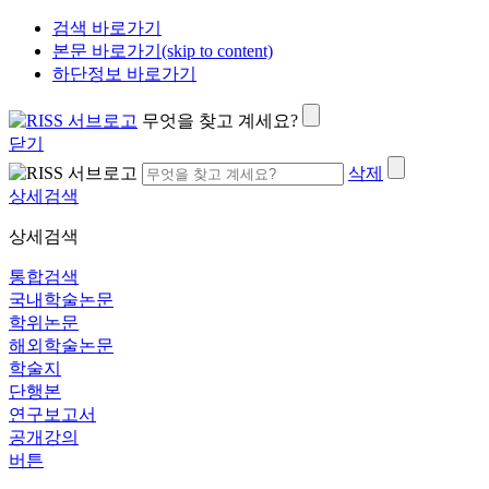
검색 바로가기
본문 바로가기(skip to content)
하단정보 바로가기
무엇을 찾고 계세요?
닫기
삭제
상세검색
상세검색
통합검색
국내학술논문
학위논문
해외학술논문
학술지
단행본
연구보고서
공개강의
버튼