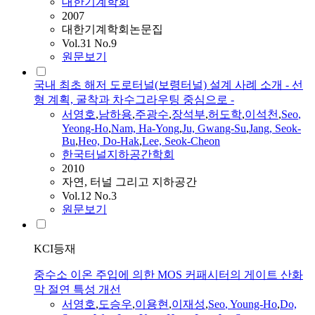
대한기계학회
2007
대한기계학회논문집
Vol.31 No.9
원문보기
국내 최초 해저 도로터널(보령터널) 설계 사례 소개 - 선
형 계획, 굴착과 차수그라우팅 중심으로 -
서영호
,
남하용
,
주광수
,
장석부
,
허도학
,
이석천
,
Seo
,
Yeong-Ho
,
Nam, Ha-Yong
,
Ju, Gwang-Su
,
Jang, Seok-
Bu
,
Heo, Do-Hak
,
Lee, Seok-Cheon
한국터널지하공간학회
2010
자연, 터널 그리고 지하공간
Vol.12 No.3
원문보기
KCI등재
중수소 이온 주입에 의한 MOS 커패시터의 게이트 산화
막 절연 특성 개선
서영호
,
도승우
,
이용현
,
이재성
,
Seo
, Young-Ho
,
Do,