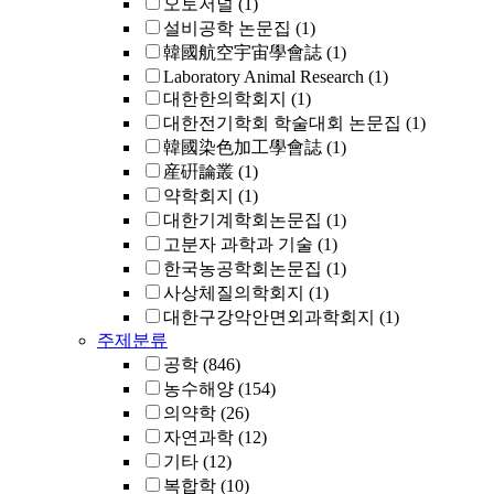
오토저널
(1)
설비공학 논문집
(1)
韓國航空宇宙學會誌
(1)
Laboratory Animal Research
(1)
대한한의학회지
(1)
대한전기학회 학술대회 논문집
(1)
韓國染色加工學會誌
(1)
産硏論叢
(1)
약학회지
(1)
대한기계학회논문집
(1)
고분자 과학과 기술
(1)
한국농공학회논문집
(1)
사상체질의학회지
(1)
대한구강악안면외과학회지
(1)
주제분류
공학
(846)
농수해양
(154)
의약학
(26)
자연과학
(12)
기타
(12)
복합학
(10)