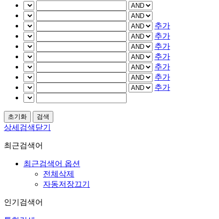
추가
추가
추가
추가
추가
추가
추가
상세검색닫기
최근검색어
최근검색어 옵션
전체삭제
자동저장끄기
인기검색어