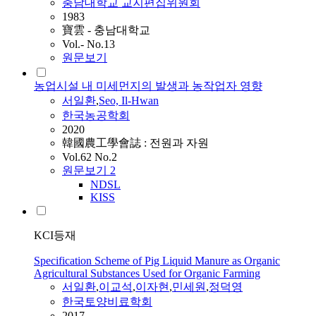
충남대학교 교지편집위원회
1983
寶雲 - 충남대학교
Vol.- No.13
원문보기
농업시설 내 미세먼지의 발생과 농작업자 영향
서일환
,
Seo, Il-Hwan
한국농공학회
2020
韓國農工學會誌 : 전원과 자원
Vol.62 No.2
원문보기
2
NDSL
KISS
KCI등재
Specification Scheme of Pig Liquid Manure as Organic
Agricultural Substances Used for Organic Farming
서일환
,
이교석
,
이자현
,
민세원
,
정덕영
한국토양비료학회
2017