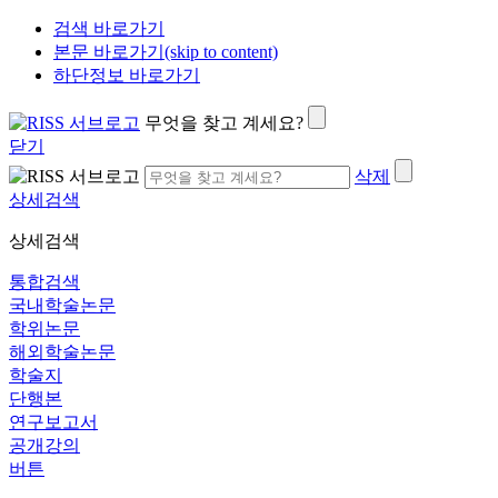
검색 바로가기
본문 바로가기(skip to content)
하단정보 바로가기
무엇을 찾고 계세요?
닫기
삭제
상세검색
상세검색
통합검색
국내학술논문
학위논문
해외학술논문
학술지
단행본
연구보고서
공개강의
버튼