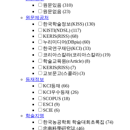
원문있음
(310)
원문없음
(23)
원문제공처
한국학술정보(KISS)
(130)
KISTI(NDSL)
(117)
KERIS(RISS)
(68)
누리미디어(DBpia)
(60)
한국연구재단(KCI)
(33)
코리아스칼라(코리아스칼라)
(19)
학술교육원(eArticle)
(8)
KERIS(RISS)
(7)
교보문고(스콜라)
(3)
등재정보
KCI등재
(66)
KCI우수등재
(26)
SCOPUS
(18)
ESCI
(9)
SCIE
(6)
학술지명
한국농공학회 학술대회초록집
(74)
忠南科學硏究誌
(46)