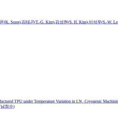
(K. Song)
,
김태곤(
T.
-G. Kim)
,
김성현(S. H. Kim)
,
이석우(S.-W. Le
nufactured TPU under Temperature Variation in LN₂ Cryogenic Machini
m(남정수)