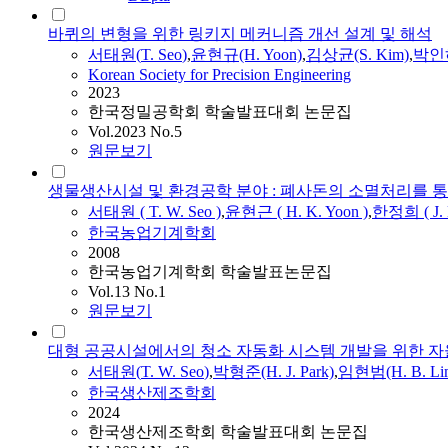
바퀴의 변형을 위한 링키지 메커니즘 개선 설계 및 해석
서태원
(
T.
Seo
)
,
윤현규(H. Yoon)
,
김상균(S. Kim)
,
박인하(
Korean Society for Precision Engineering
2023
한국정밀공학회 학술발표대회 논문집
Vol.2023 No.5
원문보기
생물생산시설 및 환경공학 분야 : 폐사돈의 소멸처리를 통한 Clasi
서태원
(
T.
W.
Seo
)
,
윤현근 ( H. K. Yoon )
,
한정희 ( J. 
한국농업기계학회
2008
한국농업기계학회 학술발표논문집
Vol.13 No.1
원문보기
대형 공공시설에서의 청소 자동화 시스템 개발을 위한 자
서태원
(
T.
W.
Seo
)
,
박형준(H. J. Park)
,
임현범(H. B. Li
한국생산제조학회
2024
한국생산제조학회 학술발표대회 논문집