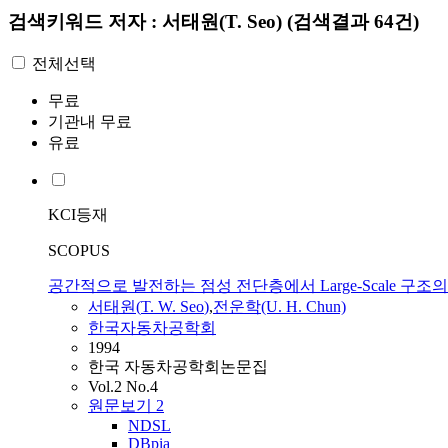
검색키워드
저자 : 서태원(T. Seo)
(검색결과 64건)
전체선택
무료
기관내 무료
유료
KCI등재
SCOPUS
공간적으로 발전하는 점성 전단층에서 Large-Scale 구조
서태원
(
T.
W.
Seo
)
,
전운학(U. H. Chun)
한국자동차공학회
1994
한국 자동차공학회논문집
Vol.2 No.4
원문보기
2
NDSL
DBpia