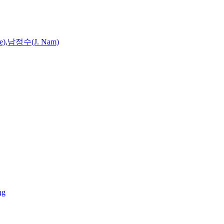
e)
,
남정수(J. Nam)
ng