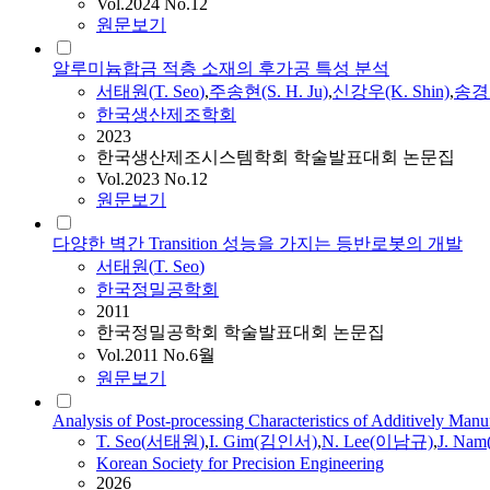
Vol.2024 No.12
원문보기
알루미늄합금 적층 소재의 후가공 특성 분석
서태원
(
T.
Seo
)
,
주송현(S. H. Ju)
,
신강우(K. Shin)
,
송경은
한국생산제조학회
2023
한국생산제조시스템학회 학술발표대회 논문집
Vol.2023 No.12
원문보기
다양한 벽간 Transition 성능을 가지는 등반로봇의 개발
서태원
(
T.
Seo
)
한국정밀공학회
2011
한국정밀공학회 학술발표대회 논문집
Vol.2011 No.6월
원문보기
Analysis of Post-processing Characteristics of Additively Ma
T.
Seo
(
서태원
)
,
I. Gim(김인서)
,
N. Lee(이남규)
,
J. Na
Korean Society for Precision Engineering
2026