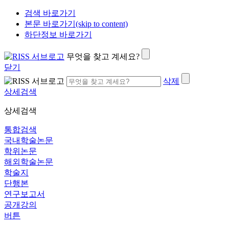
검색 바로가기
본문 바로가기(skip to content)
하단정보 바로가기
무엇을 찾고 계세요?
닫기
삭제
상세검색
상세검색
통합검색
국내학술논문
학위논문
해외학술논문
학술지
단행본
연구보고서
공개강의
버튼