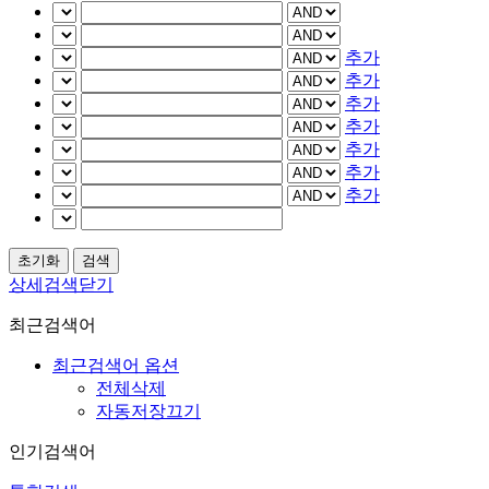
추가
추가
추가
추가
추가
추가
추가
상세검색닫기
최근검색어
최근검색어 옵션
전체삭제
자동저장끄기
인기검색어