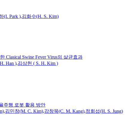
I. Park )
,
김화수(H. S. Kim)
cal Swine Fever Virus의 살균효과
H. Han )
,
김상헌 ( S. H. Kim )
율주행 로봇 활용 방안
m)
,
김민창(M. C. Kim)
,
강창묵(C. M. Kang)
,
정회섭(H. S. Jung)