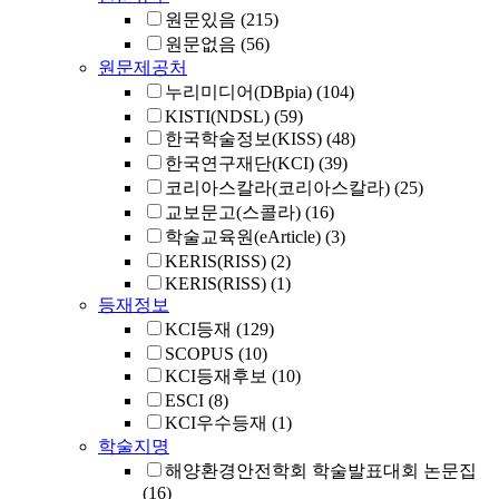
원문있음
(215)
원문없음
(56)
원문제공처
누리미디어(DBpia)
(104)
KISTI(NDSL)
(59)
한국학술정보(KISS)
(48)
한국연구재단(KCI)
(39)
코리아스칼라(코리아스칼라)
(25)
교보문고(스콜라)
(16)
학술교육원(eArticle)
(3)
KERIS(RISS)
(2)
KERIS(RISS)
(1)
등재정보
KCI등재
(129)
SCOPUS
(10)
KCI등재후보
(10)
ESCI
(8)
KCI우수등재
(1)
학술지명
해양환경안전학회 학술발표대회 논문집
(16)