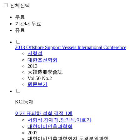
전체선택
무료
기관내 무료
유료
2013 Offshore Support Vessels International Conference
서형석
대한조선학회
2013
大韓造船學會誌
Vol.50 No.2
원문보기
KCI등재
이개 표피하 석회 결절 1예
서형석
,
강재정
,
정의석
,
이호기
대한이비인후과학회
2007
대한이비인후과학회지 두경부외과학