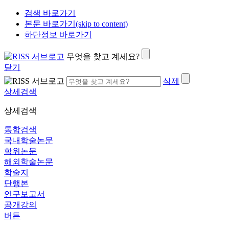
검색 바로가기
본문 바로가기(skip to content)
하단정보 바로가기
무엇을 찾고 계세요?
닫기
삭제
상세검색
상세검색
통합검색
국내학술논문
학위논문
해외학술논문
학술지
단행본
연구보고서
공개강의
버튼