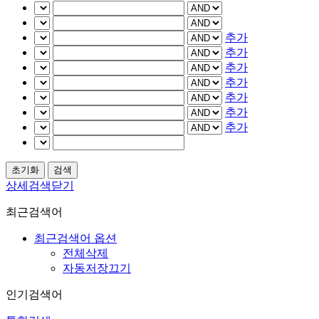
추가
추가
추가
추가
추가
추가
추가
상세검색닫기
최근검색어
최근검색어 옵션
전체삭제
자동저장끄기
인기검색어