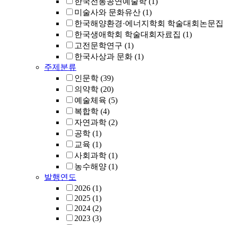
한국전통공연예술학
(1)
미술사와 문화유산
(1)
한국해양환경·에너지학회 학술대회논문집
한국생애학회 학술대회자료집
(1)
고전문학연구
(1)
한국사상과 문화
(1)
주제분류
인문학
(39)
의약학
(20)
예술체육
(5)
복합학
(4)
자연과학
(2)
공학
(1)
교육
(1)
사회과학
(1)
농수해양
(1)
발행연도
2026
(1)
2025
(1)
2024
(2)
2023
(3)