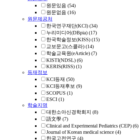
원문있음
(54)
원문없음
(16)
원문제공처
한국연구재단(KCI)
(34)
누리미디어(DBpia)
(17)
한국학술정보(KISS)
(15)
교보문고(스콜라)
(14)
학술교육원(eArticle)
(7)
KISTI(NDSL)
(6)
KERIS(RISS)
(1)
등재정보
KCI등재
(50)
KCI등재후보
(9)
SCOPUS
(1)
ESCI
(1)
학술지명
대한소아신경학회지
(8)
語文學
(7)
Clinical and Experimental Pediatrics (CEP)
(6)
Journal of Korean medical science
(4)
한국고전연구
(4)