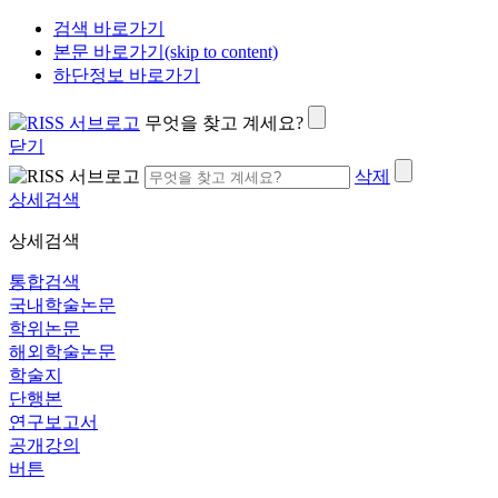
검색 바로가기
본문 바로가기(skip to content)
하단정보 바로가기
무엇을 찾고 계세요?
닫기
삭제
상세검색
상세검색
통합검색
국내학술논문
학위논문
해외학술논문
학술지
단행본
연구보고서
공개강의
버튼