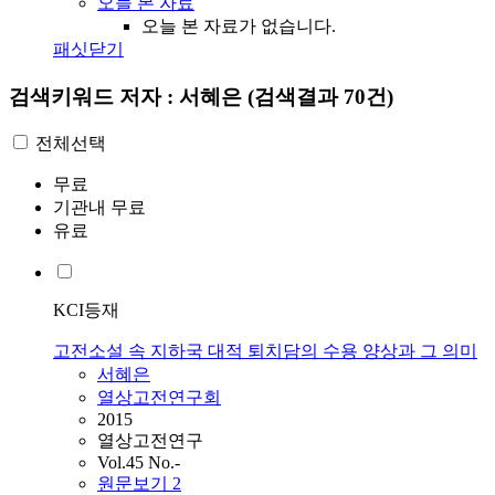
오늘 본 자료
오늘 본 자료가 없습니다.
패싯닫기
검색키워드
저자 : 서혜은
(검색결과 70건)
전체선택
무료
기관내 무료
유료
KCI등재
고전소설 속 지하국 대적 퇴치담의 수용 양상과 그 의미
서혜은
열상고전연구회
2015
열상고전연구
Vol.45 No.-
원문보기
2