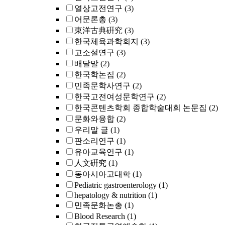
열상고전연구
(3)
어문론총
(3)
東洋古典硏究
(3)
한국체육과학회지
(3)
고소설연구
(3)
배달말
(2)
한국학논집
(2)
민족문학사연구
(2)
한국고전여성문학연구
(2)
한국콘텐츠학회 종합학술대회 논문집
(2)
문화와융합
(2)
우리말 글
(1)
판소리연구
(1)
유아교육연구
(1)
人文硏究
(1)
동아시아고대학
(1)
Pediatric gastroenterology
(1)
hepatology & nutrition
(1)
민족문화논총
(1)
Blood Research
(1)