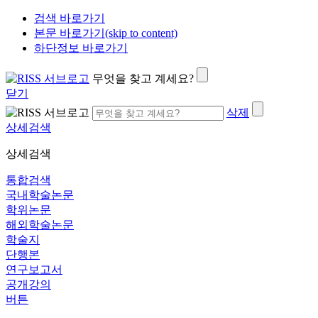
검색 바로가기
본문 바로가기(skip to content)
하단정보 바로가기
무엇을 찾고 계세요?
닫기
삭제
상세검색
상세검색
통합검색
국내학술논문
학위논문
해외학술논문
학술지
단행본
연구보고서
공개강의
버튼