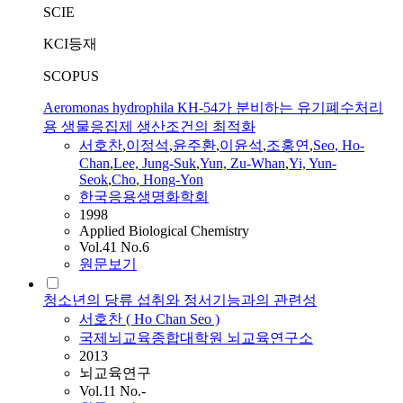
SCIE
KCI등재
SCOPUS
Aeromonas hydrophila KH-54가 분비하는 유기폐수처리
용 생물응집제 생산조건의 최적화
서호찬
,
이정석
,
윤주환
,
이윤석
,
조홍연
,
Seo
,
Ho
-
Chan
,
Lee, Jung-Suk
,
Yun, Zu-Whan
,
Yi, Yun-
Seok
,
Cho
, Hong-Yon
한국응용생명화학회
1998
Applied Biological Chemistry
Vol.41 No.6
원문보기
청소년의 당류 섭취와 정서기능과의 관련성
서호찬
(
Ho
Chan
Seo
)
국제뇌교육종합대학원 뇌교육연구소
2013
뇌교육연구
Vol.11 No.-