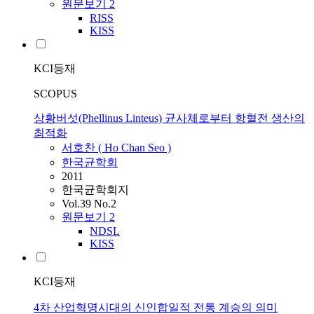
원문보기
2
RISS
KISS
KCI등재
SCOPUS
상황버섯(Phellinus Linteus) 균사체로부터 항혈전 생산의
최적화
서호찬
(
Ho
Chan
Seo
)
한국균학회
2011
한국균학회지
Vol.39 No.2
원문보기
2
NDSL
KISS
KCI등재
4차 산업혁명시대의 신인합일적 전통 계승의 의미