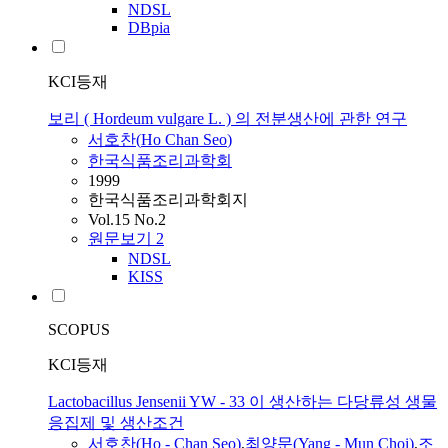
NDSL
DBpia
KCI등재
보리 ( Hordeum vulgare L. ) 의 전분생산에 관한 연구
서호찬
(
Ho
Chan
Seo
)
한국식품조리과학회
1999
한국식품조리과학회지
Vol.15 No.2
원문보기
2
NDSL
KISS
SCOPUS
KCI등재
Lactobacillus Jensenii YW - 33 이 생산하는 다당류성 생물
응집제 및 생산조건
서호찬
(
Ho
-
Chan
Seo
)
,
최양문(Yang - Mun Choi)
,
조