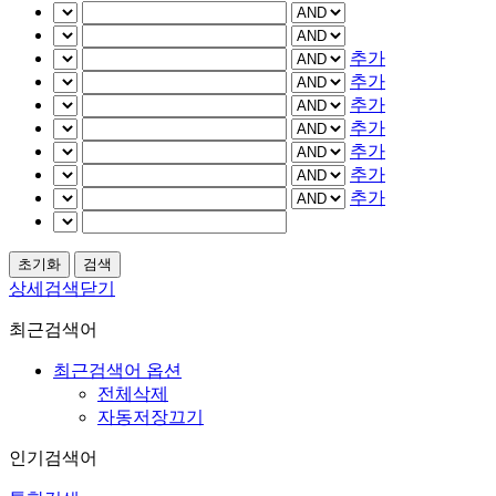
추가
추가
추가
추가
추가
추가
추가
상세검색닫기
최근검색어
최근검색어 옵션
전체삭제
자동저장끄기
인기검색어