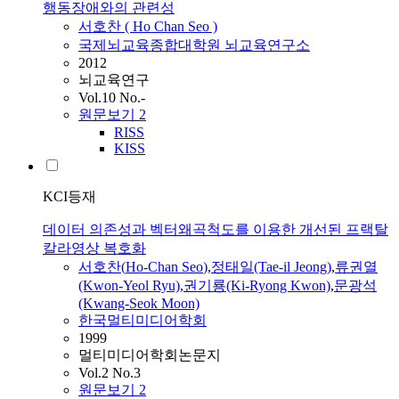
행동장애와의 관련성
서호찬
(
Ho
Chan
Seo
)
국제뇌교육종합대학원 뇌교육연구소
2012
뇌교육연구
Vol.10 No.-
원문보기
2
RISS
KISS
KCI등재
데이터 의존성과 벡터왜곡척도를 이용한 개선된 프랙탈
칼라영상 복호화
서호찬
(
Ho
-
Chan
Seo
)
,
정태일(Tae-il Jeong)
,
류권열
(Kwon-Yeol Ryu)
,
권기룡(Ki-Ryong Kwon)
,
문광석
(Kwang-Seok Moon)
한국멀티미디어학회
1999
멀티미디어학회논문지
Vol.2 No.3
원문보기
2