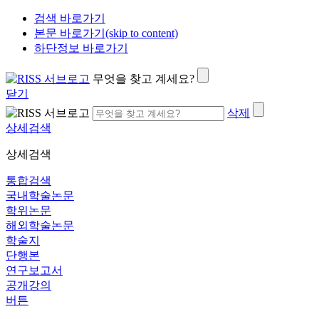
검색 바로가기
본문 바로가기(skip to content)
하단정보 바로가기
무엇을 찾고 계세요?
닫기
삭제
상세검색
상세검색
통합검색
국내학술논문
학위논문
해외학술논문
학술지
단행본
연구보고서
공개강의
버튼