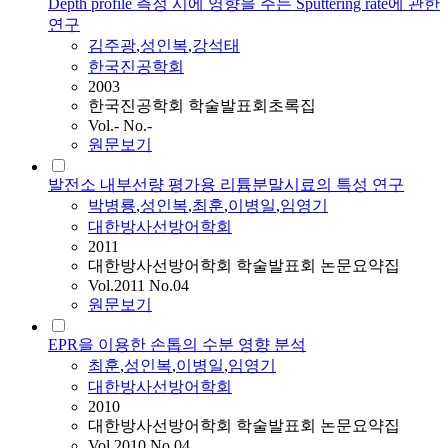
Depth profile 측정 시에 영향을 주는 Sputtering rate에 관한
연구
김주광
,
성인복
,
강석태
한국진공학회
2003
한국진공학회 학술발표회초록집
Vol.- No.-
원문보기
발전소 내부선량 평가용 리튬분말시료의 특성 연구
박병룡
,
성인복
,
최훈
,
이병일
,
임영기
대한방사선방어학회
2011
대한방사선방어학회 학술발표회 논문요약집
Vol.2011 No.04
원문보기
EPR을 이용한 손톱의 수분 영향 분석
최훈
,
성인복
,
이병일
,
임영기
대한방사선방어학회
2010
대한방사선방어학회 학술발표회 논문요약집
Vol.2010 No.04