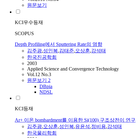
원문보기
KCI우수등재
SCOPUS
Depth Profiling에서 Sputtering Rate의 영향
김주광
,
성인복
,
김태준
,
오상훈
,
강석태
한국진공학회
2003
Applied Science and Convergence Technology
Vol.12 No.3
원문보기
2
DBpia
NDSL
KCI등재
Ar+ 이온 bombardment를 이용한 Si(100) 구조상전이 연구
김주광
,
오상훈
,
성인복
,
유윤석
,
정비용
,
강석태
한국물리학회