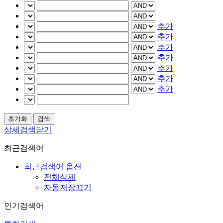
추가
추가
추가
추가
추가
추가
추가
상세검색닫기
최근검색어
최근검색어 옵션
전체삭제
자동저장끄기
인기검색어