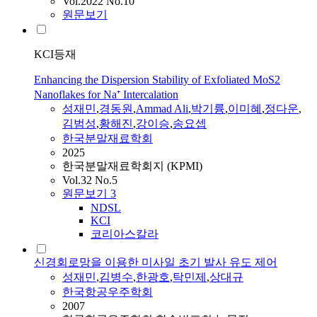
Vol.2022 No.10
원문보기
KCI등재
Enhancing the Dispersion Stability of Exfoliated MoS2
Nanoflakes for Na⁺ Intercalation
성재민
,
경동원
,
Ammad Ali
,
박기륭
,
이미혜
,
정다운
,
김범성
,
황해진
,
강이승
,
송요셉
한국분말재료학회
2025
한국분말재료학회지 (KPMI)
Vol.32 No.5
원문보기
3
NDSL
KCI
코리아스칼라
신경회로망을 이용한 미사일 초기 발사 유도 제어
성재민
,
김병수
,
한광호
,
탁민제
,
상대규
한국항공우주학회
2007