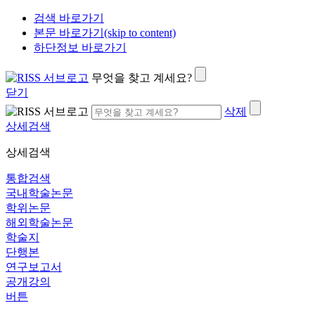
검색 바로가기
본문 바로가기(skip to content)
하단정보 바로가기
무엇을 찾고 계세요?
닫기
삭제
상세검색
상세검색
통합검색
국내학술논문
학위논문
해외학술논문
학술지
단행본
연구보고서
공개강의
버튼