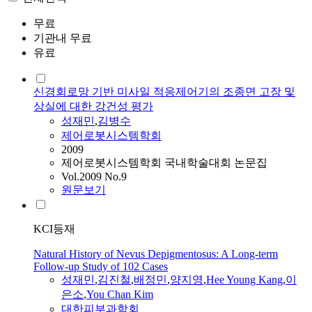
무료
기관내 무료
유료
신경회로망 기반 미사일 적응제어기의 조종면 고장 및
상실에 대한 강건성 평가
성재민
,
김병수
제어로봇시스템학회
2009
제어로봇시스템학회 국내학술대회 논문집
Vol.2009 No.9
원문보기
KCI등재
Natural History of Nevus Depigmentosus: A Long-term
Follow-up Study of 102 Cases
성재민
,
김진철
,
배정민
,
양지영
,
Hee Young Kang
,
이
은소
,
You Chan Kim
대한피부과학회