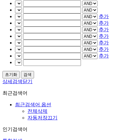
추가
추가
추가
추가
추가
추가
추가
상세검색닫기
최근검색어
최근검색어 옵션
전체삭제
자동저장끄기
인기검색어