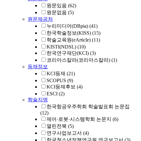
원문있음
(62)
원문없음
(5)
원문제공처
누리미디어(DBpia)
(41)
한국학술정보(KISS)
(15)
학술교육원(eArticle)
(11)
KISTI(NDSL)
(10)
한국연구재단(KCI)
(3)
코리아스칼라(코리아스칼라)
(1)
등재정보
KCI등재
(21)
SCOPUS
(9)
KCI등재후보
(4)
ESCI
(2)
학술지명
한국항공우주학회 학술발표회 논문집
(12)
제어·로봇·시스템학회 논문지
(6)
열린전북
(5)
연구사업보고서
(4)
한국청소년정책연구원 연구보고서
(3)