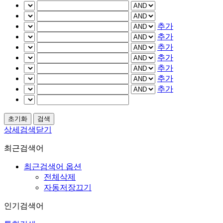
추가
추가
추가
추가
추가
추가
추가
상세검색닫기
최근검색어
최근검색어 옵션
전체삭제
자동저장끄기
인기검색어