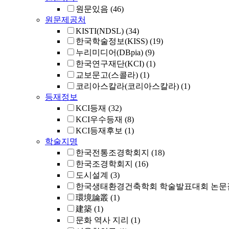
원문있음
(46)
원문제공처
KISTI(NDSL)
(34)
한국학술정보(KISS)
(19)
누리미디어(DBpia)
(9)
한국연구재단(KCI)
(1)
교보문고(스콜라)
(1)
코리아스칼라(코리아스칼라)
(1)
등재정보
KCI등재
(32)
KCI우수등재
(8)
KCI등재후보
(1)
학술지명
한국전통조경학회지
(18)
한국조경학회지
(16)
도시설계
(3)
한국생태환경건축학회 학술발표대회 논문
環境論叢
(1)
建築
(1)
문화 역사 지리
(1)