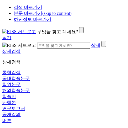
검색 바로가기
본문 바로가기(skip to content)
하단정보 바로가기
무엇을 찾고 계세요?
닫기
삭제
상세검색
상세검색
통합검색
국내학술논문
학위논문
해외학술논문
학술지
단행본
연구보고서
공개강의
버튼