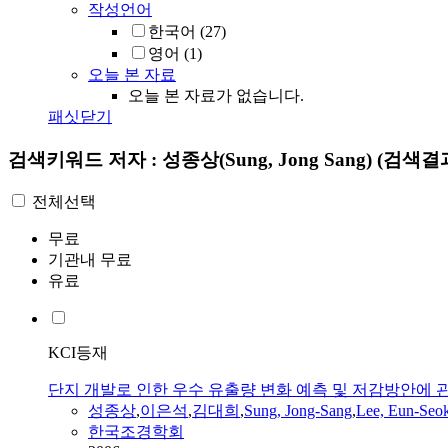
작성언어
한국어
(27)
영어
(1)
오늘 본 자료
오늘 본 자료가 없습니다.
패싯닫기
검색키워드
저자 : 성종상(Sung, Jong Sang)
(검색결과
전체선택
무료
기관내 무료
유료
KCI등재
단지 개발로 인한 우수 유출량 변화 예측 및 저감방안에 관한
성종상
,
이은석
,
김대희
,
Sung
, Jong-Sang
,
Lee, Eun-Seo
한국조경학회