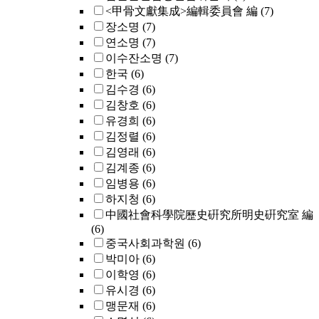
<甲骨文獻集成>編輯委員會 編
(7)
장소명
(7)
연소명
(7)
이수잔소명
(7)
한국
(6)
김수경
(6)
김창호
(6)
유경희
(6)
김정렬
(6)
김영래
(6)
김계종
(6)
임병용
(6)
하지청
(6)
中國社會科學院歷史硏究所明史硏究室 編
(6)
중국사회과학원
(6)
박미아
(6)
이학영
(6)
유시경
(6)
맹문재
(6)