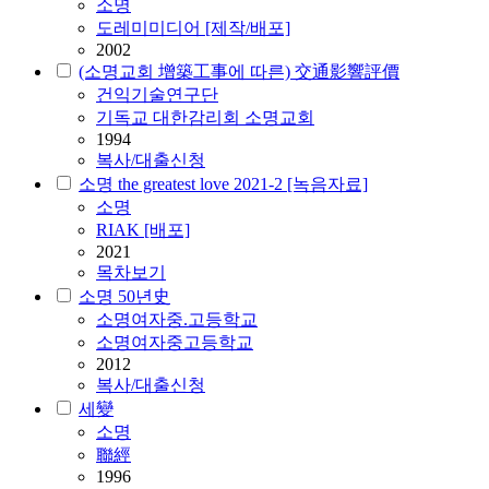
소명
도레미미디어 [제작/배포]
2002
(소명교회 增築工事에 따른) 交通影響評價
건익기술연구단
기독교 대한감리회 소명교회
1994
복사/대출신청
소명 the greatest love 2021-2 [녹음자료]
소명
RIAK [배포]
2021
목차보기
소명 50년史
소명
여자중.고등학교
소명여자중고등학교
2012
복사/대출신청
세變
소명
聯經
1996