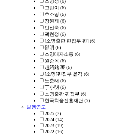
소명성
(6)
그린이
(6)
호소명
(6)
장원제
(6)
민선숙
(6)
곽현정
(6)
[소명출판 편집부 편]
(6)
邵明
(6)
소명태자소통
(6)
원순옥
(6)
趙紹銘 著
(6)
[소명]편집부 옮김
(6)
노춘래
(6)
丁小明
(6)
소명출판 편집부
(6)
한국학술진흥재단
(5)
발행연도
2025
(7)
2024
(14)
2023
(19)
2022
(16)