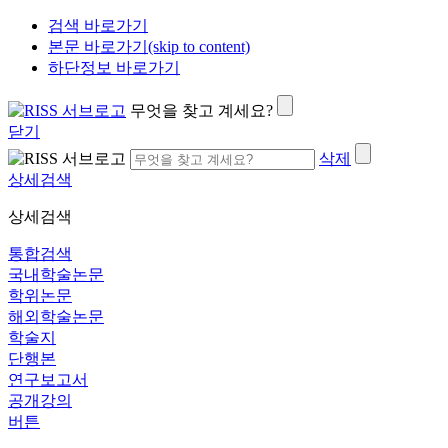
검색 바로가기
본문 바로가기(skip to content)
하단정보 바로가기
무엇을 찾고 계세요?
닫기
삭제
상세검색
상세검색
통합검색
국내학술논문
학위논문
해외학술논문
학술지
단행본
연구보고서
공개강의
버튼