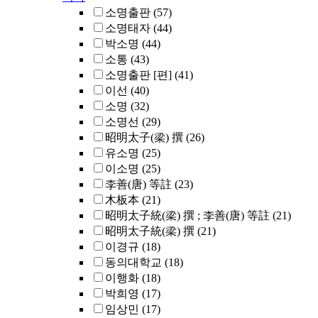
소명출판
(57)
소명태자
(44)
박소명
(44)
소통
(43)
소명출판 [편]
(41)
이선
(40)
소명
(32)
소명선
(29)
昭明太子(梁) 撰
(26)
유소명
(25)
이소명
(25)
李善(唐) 等註
(23)
木板本
(21)
昭明太子統(梁) 撰 ; 李善(唐) 等註
(21)
昭明太子統(梁) 撰
(21)
이경규
(18)
동의대학교
(18)
이행화
(18)
박희영
(17)
임상민
(17)