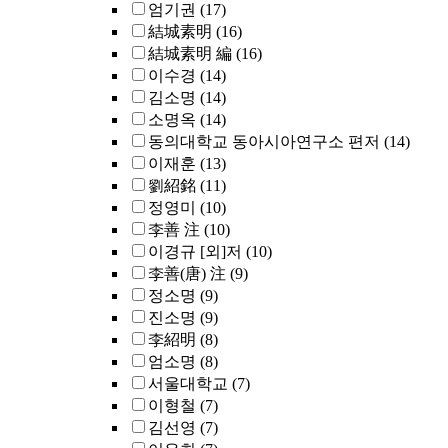
엄기권
(17)
結城素明
(16)
結城素明 編
(16)
이수경
(14)
김소명
(14)
소명옥
(14)
동의대학교 동아시아연구소 편저
(14)
이재훈
(13)
劉紹銘
(11)
정영미
(10)
李善 注
(10)
이경규 [외]저
(10)
李善(唐) 注
(9)
정소명
(9)
진소명
(9)
李紹明
(8)
엄소명
(8)
서울대학교
(7)
이형철
(7)
김선영
(7)