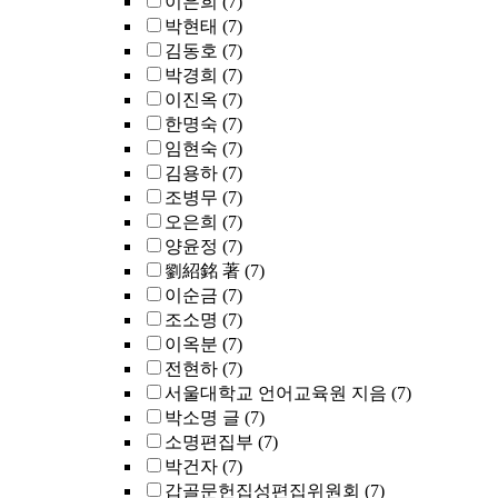
이은희
(7)
박현태
(7)
김동호
(7)
박경희
(7)
이진옥
(7)
한명숙
(7)
임현숙
(7)
김용하
(7)
조병무
(7)
오은희
(7)
양윤정
(7)
劉紹銘 著
(7)
이순금
(7)
조소명
(7)
이옥분
(7)
전현하
(7)
서울대학교 언어교육원 지음
(7)
박소명 글
(7)
소명편집부
(7)
박건자
(7)
갑골문헌집성편집위원회
(7)