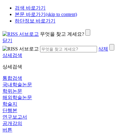
검색 바로가기
본문 바로가기(skip to content)
하단정보 바로가기
무엇을 찾고 계세요?
닫기
삭제
상세검색
상세검색
통합검색
국내학술논문
학위논문
해외학술논문
학술지
단행본
연구보고서
공개강의
버튼