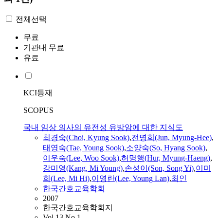
전체선택
무료
기관내 무료
유료
KCI등재
SCOPUS
국내 임상 의사의 유전성 유방암에 대한 지식도
최경숙(Choi, Kyung Sook)
,
전명희(Jun, Myung-Hee)
,
태영숙(Tae, Young Sook)
,
소양숙
(
So
, Hyang Sook)
,
이우숙(Lee, Woo Sook)
,
허명행(Hur, Myung-Haeng)
,
강미영(Kang, Mi Young)
,
손성이(Son, Song Yi)
,
이미
희(Lee, Mi Hi)
,
이영란(Lee, Young Lan)
,
최인
한국간호교육학회
2007
한국간호교육학회지
Vol.13 No.1