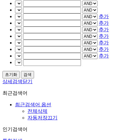
추가
추가
추가
추가
추가
추가
추가
상세검색닫기
최근검색어
최근검색어 옵션
전체삭제
자동저장끄기
인기검색어