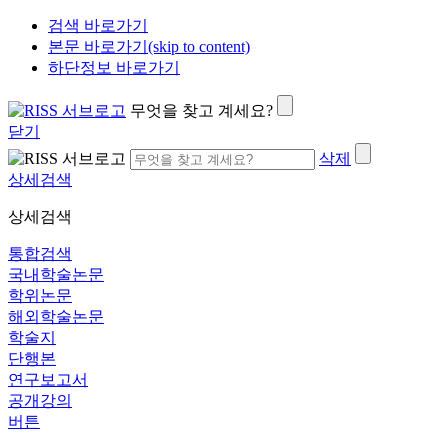
검색 바로가기
본문 바로가기(skip to content)
하단정보 바로가기
무엇을 찾고 계세요?
닫기
삭제
상세검색
상세검색
통합검색
국내학술논문
학위논문
해외학술논문
학술지
단행본
연구보고서
공개강의
버튼