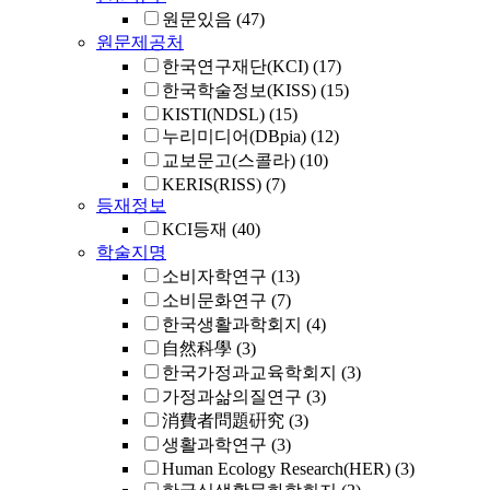
원문있음
(47)
원문제공처
한국연구재단(KCI)
(17)
한국학술정보(KISS)
(15)
KISTI(NDSL)
(15)
누리미디어(DBpia)
(12)
교보문고(스콜라)
(10)
KERIS(RISS)
(7)
등재정보
KCI등재
(40)
학술지명
소비자학연구
(13)
소비문화연구
(7)
한국생활과학회지
(4)
自然科學
(3)
한국가정과교육학회지
(3)
가정과삶의질연구
(3)
消費者問題硏究
(3)
생활과학연구
(3)
Human Ecology Research(HER)
(3)