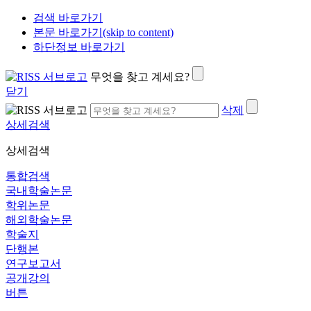
검색 바로가기
본문 바로가기(skip to content)
하단정보 바로가기
무엇을 찾고 계세요?
닫기
삭제
상세검색
상세검색
통합검색
국내학술논문
학위논문
해외학술논문
학술지
단행본
연구보고서
공개강의
버튼