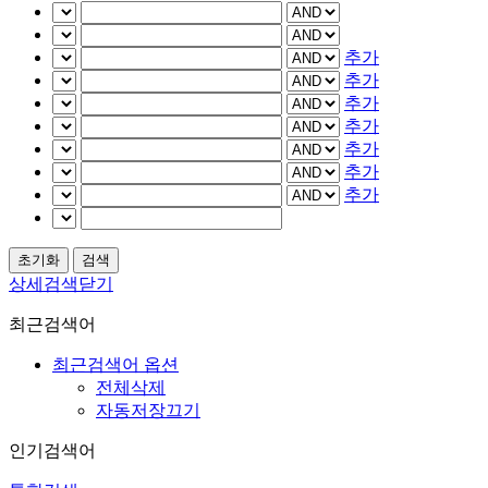
추가
추가
추가
추가
추가
추가
추가
상세검색닫기
최근검색어
최근검색어 옵션
전체삭제
자동저장끄기
인기검색어