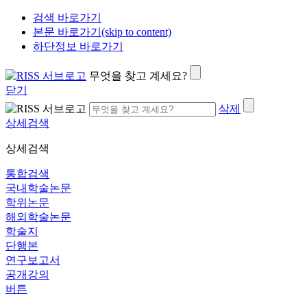
검색 바로가기
본문 바로가기(skip to content)
하단정보 바로가기
무엇을 찾고 계세요?
닫기
삭제
상세검색
상세검색
통합검색
국내학술논문
학위논문
해외학술논문
학술지
단행본
연구보고서
공개강의
버튼