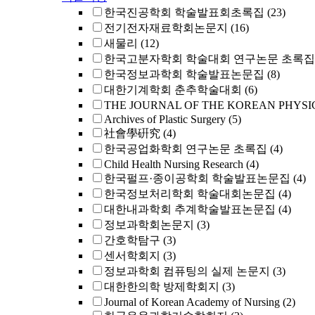
한국진공학회 학술발표회초록집
(23)
전기전자재료학회논문지
(16)
새물리
(12)
한국고분자학회 학술대회 연구논문 초록집
한국정보과학회 학술발표논문집
(8)
대한기계학회 춘추학술대회
(6)
THE JOURNAL OF THE KOREAN PHYSI
Archives of Plastic Surgery
(5)
社會學硏究
(4)
한국공업화학회 연구논문 초록집
(4)
Child Health Nursing Research
(4)
한국펄프·종이공학회 학술발표논문집
(4)
한국정보처리학회 학술대회논문집
(4)
대한내과학회 추계학술발표논문집
(4)
정보과학회논문지
(3)
간호학탐구
(3)
센서학회지
(3)
정보과학회 컴퓨팅의 실제 논문지
(3)
대한한의학 방제학회지
(3)
Journal of Korean Academy of Nursing
(2)