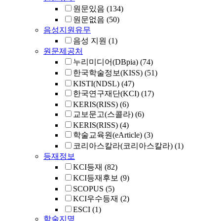
원문있음
(134)
원문없음
(50)
음성지원유무
음성 지원
(1)
원문제공처
누리미디어(DBpia)
(74)
한국학술정보(KISS)
(51)
KISTI(NDSL)
(47)
한국연구재단(KCI)
(17)
KERIS(RISS)
(6)
교보문고(스콜라)
(6)
KERIS(RISS)
(4)
학술교육원(eArticle)
(3)
코리아스칼라(코리아스칼라)
(1)
등재정보
KCI등재
(82)
KCI등재후보
(9)
SCOPUS
(5)
KCI우수등재
(2)
ESCI
(1)
학술지명