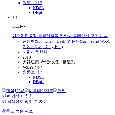
원문보기
2
NDSL
DBpia
KCI등재
가스압접공정 품셈산출을 위한 시뮬레이션 모형 개발
손창백
(
Son
, Chang-Baek)
,
김용우(Kim, Yong-Woo)
,
이동은(Lee, Dong-Eun)
대한건축학회
2013
大韓建築學會論文集 : 構造系
Vol.29 No.4
원문보기
2
NDSL
DBpia
1
2
3
4
5
연관 검색어 추천
이 검색어로 많이 본 자료
활용도 높은 자료