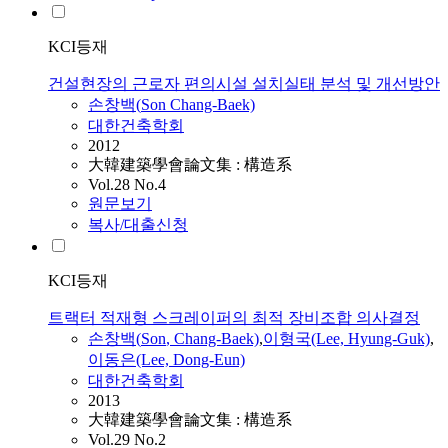
KCI등재
건설현장의 근로자 편의시설 설치실태 분석 및 개선방안
손창백
(
Son
Chang-Baek)
대한건축학회
2012
大韓建築學會論文集 : 構造系
Vol.28 No.4
원문보기
복사/대출신청
KCI등재
트랙터 적재형 스크레이퍼의 최적 장비조합 의사결정
손창백
(
Son
, Chang-Baek)
,
이형국(Lee, Hyung-Guk)
,
이동은(Lee, Dong-Eun)
대한건축학회
2013
大韓建築學會論文集 : 構造系
Vol.29 No.2