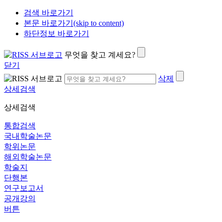
검색 바로가기
본문 바로가기(skip to content)
하단정보 바로가기
무엇을 찾고 계세요?
닫기
삭제
상세검색
상세검색
통합검색
국내학술논문
학위논문
해외학술논문
학술지
단행본
연구보고서
공개강의
버튼