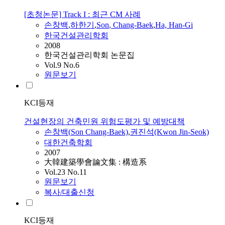
[초청논문] Track I : 최근 CM 사례
손창백
,
하한기
,
Son
, Chang-Baek
,
Ha, Han-Gi
한국건설관리학회
2008
한국건설관리학회 논문집
Vol.9 No.6
원문보기
KCI등재
건설현장의 건축민원 위험도평가 및 예방대책
손창백
(
Son
Chang-Baek)
,
권진석(Kwon Jin-Seok)
대한건축학회
2007
大韓建築學會論文集 : 構造系
Vol.23 No.11
원문보기
복사/대출신청
KCI등재