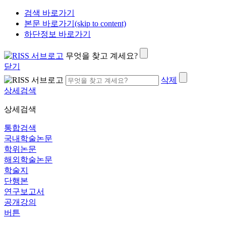
검색 바로가기
본문 바로가기(skip to content)
하단정보 바로가기
무엇을 찾고 계세요?
닫기
삭제
상세검색
상세검색
통합검색
국내학술논문
학위논문
해외학술논문
학술지
단행본
연구보고서
공개강의
버튼