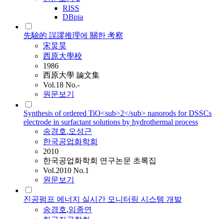
RISS
DBpia
先驗的 誤謬推理에 關한 考察
宋炅昊
西原大學校
1986
西原大學 論文集
Vol.18 No.-
원문보기
Synthesis of ordered TiO<sub>2</sub> nanorods for DSSCs
electrode in surfactant solutions by hydrothermal process
송경호
,
오성근
한국공업화학회
2010
한국공업화학회 연구논문 초록집
Vol.2010 No.1
원문보기
진공펌프 에너지 실시간 모니터링 시스템 개발
송경호
,
임종연