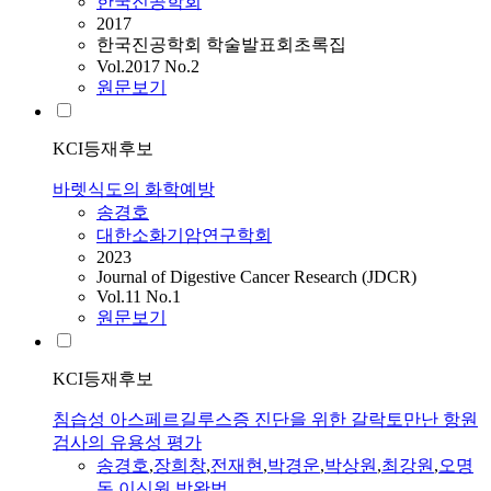
한국진공학회
2017
한국진공학회 학술발표회초록집
Vol.2017 No.2
원문보기
KCI등재후보
바렛식도의 화학예방
송경호
대한소화기암연구학회
2023
Journal of Digestive Cancer Research (JDCR)
Vol.11 No.1
원문보기
KCI등재후보
침습성 아스페르길루스증 진단을 위한 갈락토만난 항원
검사의 유용성 평가
송경호
,
장희창
,
전재현
,
박경운
,
박상원
,
최강원
,
오명
돈
,
이신원
,
박완범