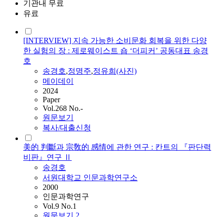
기관내 무료
유료
[INTERVIEW] 지속 가능한 소비문화 회복을 위한 다양
한 실험의 장 : 제로웨이스트 숍 ‘더피커’ 공동대표 송경
호
송경호
,
정명주
,
정유희(사진)
메이데이
2024
Paper
Vol.268 No.-
원문보기
복사/대출신청
美的 判斷과 宗敎的 感情에 관한 연구 : 칸트의 『판단력
비판』연구 Ⅱ
송경호
서원대학교 인문과학연구소
2000
인문과학연구
Vol.9 No.1
원문보기
2