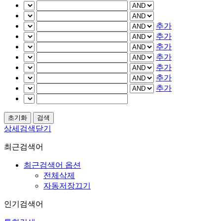
추가
추가
추가
추가
추가
추가
추가
상세검색닫기
최근검색어
최근검색어 옵션
전체삭제
자동저장끄기
인기검색어