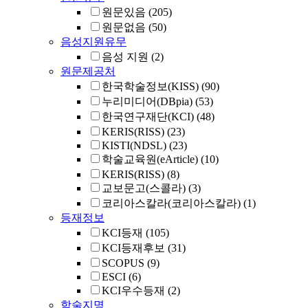
원문있음
(205)
원문없음
(50)
음성지원유무
음성 지원
(2)
원문제공처
한국학술정보(KISS)
(90)
누리미디어(DBpia)
(53)
한국연구재단(KCI)
(48)
KERIS(RISS)
(23)
KISTI(NDSL)
(23)
학술교육원(eArticle)
(10)
KERIS(RISS)
(8)
교보문고(스콜라)
(3)
코리아스칼라(코리아스칼라)
(1)
등재정보
KCI등재
(105)
KCI등재후보
(31)
SCOPUS
(9)
ESCI
(6)
KCI우수등재
(2)
학술지명