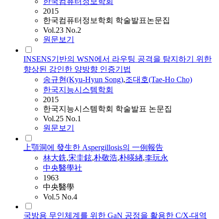
한국컴퓨터정보학회
2015
한국컴퓨터정보학회 학술발표논문집
Vol.23 No.2
원문보기
INSENS기반의 WSN에서 라우팅 공격을 탐지하기 위한
향상된 강인한 양방향 인증기법
송규현
(Kyu-Hyun Song)
,
조대호(Tae-Ho Cho)
한국지능시스템학회
2015
한국지능시스템학회 학술발표 논문집
Vol.25 No.1
원문보기
上顎洞에 發生한 Aspergillosis의 一例報告
林大銑
,
宋圭鉉
,
朴敬浩
,
朴暎緖
,
李玩永
中央醫學社
1963
中央醫學
Vol.5 No.4
국방용 무인체계를 위한 GaN 공정을 활용한 C/X-대역