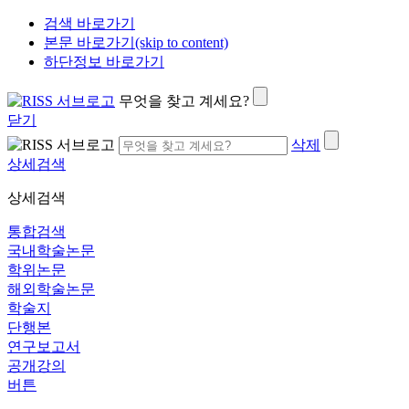
검색 바로가기
본문 바로가기(skip to content)
하단정보 바로가기
무엇을 찾고 계세요?
닫기
삭제
상세검색
상세검색
통합검색
국내학술논문
학위논문
해외학술논문
학술지
단행본
연구보고서
공개강의
버튼