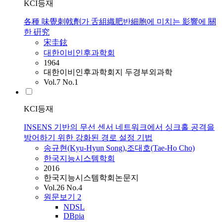
KCI등재
各種 味覺刺戟劑가 舌組織肥반細胞에 미치는 影響에 關
한 硏究
宋圭鉉
대한이비인후과학회
1964
대한이비인후과학회지 두경부외과학
Vol.7 No.1
KCI등재
INSENS 기반의 무선 센서 네트워크에서 싱크홀 공격을
방어하기 위한 강화된 경로 설정 기법
송규현
(Kyu-Hyun Song)
,
조대호(Tae-Ho Cho)
한국지능시스템학회
2016
한국지능시스템학회논문지
Vol.26 No.4
원문보기
2
NDSL
DBpia