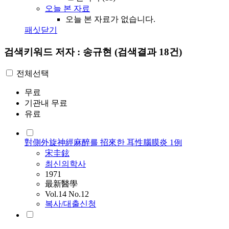
오늘 본 자료
오늘 본 자료가 없습니다.
패싯닫기
검색키워드
저자 : 송규현
(검색결과 18건)
전체선택
무료
기관내 무료
유료
對側外旋神經麻醉를 招來한 耳性腦膜炎 1例
宋圭鉉
최신의학사
1971
最新醫學
Vol.14 No.12
복사/대출신청