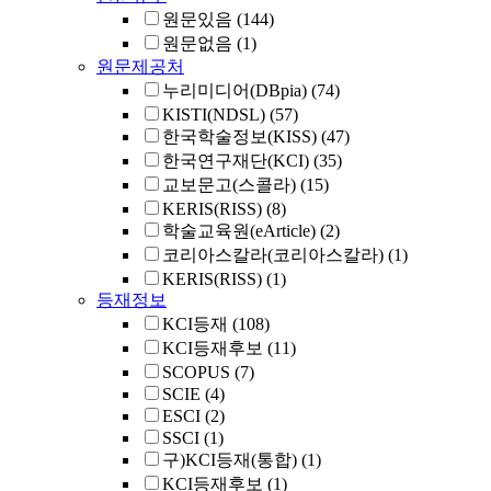
원문있음
(144)
원문없음
(1)
원문제공처
누리미디어(DBpia)
(74)
KISTI(NDSL)
(57)
한국학술정보(KISS)
(47)
한국연구재단(KCI)
(35)
교보문고(스콜라)
(15)
KERIS(RISS)
(8)
학술교육원(eArticle)
(2)
코리아스칼라(코리아스칼라)
(1)
KERIS(RISS)
(1)
등재정보
KCI등재
(108)
KCI등재후보
(11)
SCOPUS
(7)
SCIE
(4)
ESCI
(2)
SSCI
(1)
구)KCI등재(통합)
(1)
KCI등재후보
(1)