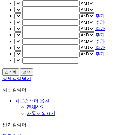
추가
추가
추가
추가
추가
추가
추가
상세검색닫기
최근검색어
최근검색어 옵션
전체삭제
자동저장끄기
인기검색어