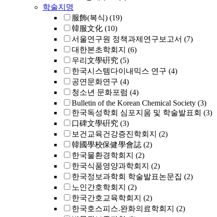
학술지명
服飾(복식)
(19)
韓服文化
(10)
서울연구원 정책과제연구보고서
(7)
대한본초학회지
(6)
우리文學硏究
(5)
한국시스템다이내믹스 연구
(4)
공연문화연구
(4)
청소년 문화포럼
(4)
Bulletin of the Korean Chemical Society
(3)
한국독성학회 심포지움 및 학술발표회
(3)
口碑文學硏究
(3)
보건교육건강증진학회지
(2)
韓國學校保健學會誌
(2)
한국물환경학회지
(2)
한국식품영양과학회지
(2)
한국정보과학회 학술발표논문집
(2)
노인간호학회지
(2)
한국간호교육학회지
(2)
한국호스피스.완화의료학회지
(2)