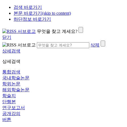
검색 바로가기
본문 바로가기(skip to content)
하단정보 바로가기
무엇을 찾고 계세요?
닫기
삭제
상세검색
상세검색
통합검색
국내학술논문
학위논문
해외학술논문
학술지
단행본
연구보고서
공개강의
버튼