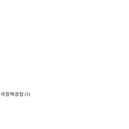
lism(한국정맥경장
(1)