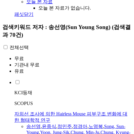
오늘 본 자료
오늘 본 자료가 없습니다.
패싯닫기
검색키워드
저자 : 송선영(Sun Young Song)
(검색결
과 70건)
전체선택
무료
기관내 무료
유료
KCI등재
SCOPUS
자외선 조사에 의한 Hairless Mouse 피부구조 변화에 대
한 형태학적 연구
송선영
,
윤중식
,
정민주
,
정경아
,
노영복
,
Song
,
Sun
-
Young
,
Yoon, Jung-Sik
,
Chung, Min-Ju
,
Chung, Kyung-