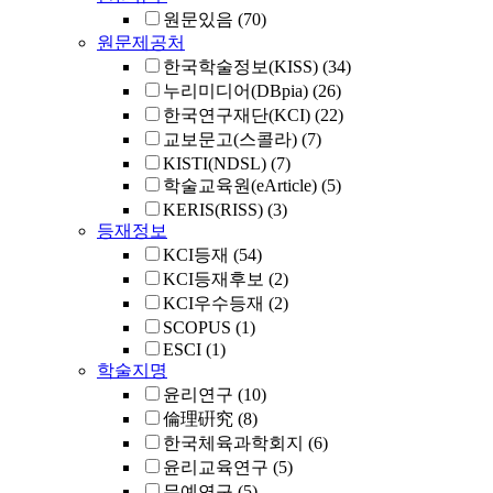
원문있음
(70)
원문제공처
한국학술정보(KISS)
(34)
누리미디어(DBpia)
(26)
한국연구재단(KCI)
(22)
교보문고(스콜라)
(7)
KISTI(NDSL)
(7)
학술교육원(eArticle)
(5)
KERIS(RISS)
(3)
등재정보
KCI등재
(54)
KCI등재후보
(2)
KCI우수등재
(2)
SCOPUS
(1)
ESCI
(1)
학술지명
윤리연구
(10)
倫理硏究
(8)
한국체육과학회지
(6)
윤리교육연구
(5)
무예연구
(5)