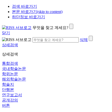
검색 바로가기
본문 바로가기(skip to content)
하단정보 바로가기
무엇을 찾고 계세요?
닫기
삭제
상세검색
상세검색
통합검색
국내학술논문
학위논문
해외학술논문
학술지
단행본
연구보고서
공개강의
버튼