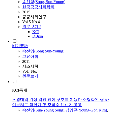
송선영
(
Song
,
Sun
-
Young
)
한국공공사회학회
2015
공공사회연구
Vol.5 No.4
원문보기
2
KCI
DBpia
비가悲歌
송선영
(
Song
Sun
-
Young
)
고요아침
2011
시조시학
Vol.- No.-
원문보기
KCI등재
초광대역 위상 역전 전이 구조를 이용한 소형화된 링 하
이브리드 결합기 및 주파수 체배기 응용
송선영
(
Sun
-
Young
Song
)
,
김영곤(
Young
-Gon Kim)
,