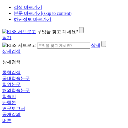
검색 바로가기
본문 바로가기(skip to content)
하단정보 바로가기
무엇을 찾고 계세요?
닫기
삭제
상세검색
상세검색
통합검색
국내학술논문
학위논문
해외학술논문
학술지
단행본
연구보고서
공개강의
버튼