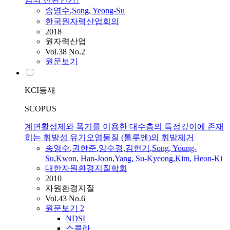
송영수
,
Song, Yeong-Su
한국원자력산업회의
2018
원자력산업
Vol.38 No.2
원문보기
KCI등재
SCOPUS
계면활성제와 폭기를 이용한 대수층의 특정깊이에 존재
히는 휘발성 유기오염물질 (톨루엔)의 휘발제거
송영수
,
권한준
,
양수경
,
김헌기
,
Song, Young-
Su
,
Kwon, Han-Joon
,
Yang, Su-Kyeong
,
Kim, Heon-Ki
대한자원환경지질학회
2010
자원환경지질
Vol.43 No.6
원문보기
2
NDSL
스콜라