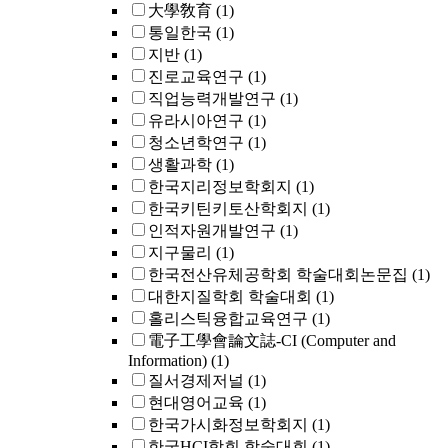
大學敎育
(1)
통일한국
(1)
지반
(1)
진로교육연구
(1)
직업능력개발연구
(1)
유라시아연구
(1)
청소년학연구
(1)
생활과학
(1)
한국지리정보학회지
(1)
한국키틴키토산학회지
(1)
인적자원개발연구
(1)
지구물리
(1)
한국전산유체공학회 학술대회논문집
(1)
대한지질학회 학술대회
(1)
홀리스틱융합교육연구
(1)
電子工學會論文誌-CI (Computer and
Information)
(1)
질서경제저널
(1)
현대영어교육
(1)
한국가시화정보학회지
(1)
한국HCI학회 학술대회
(1)