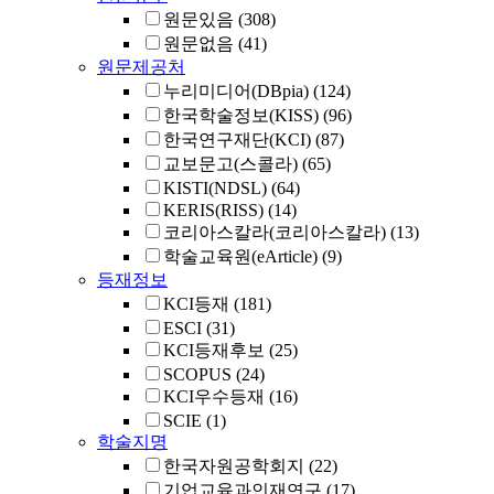
원문있음
(308)
원문없음
(41)
원문제공처
누리미디어(DBpia)
(124)
한국학술정보(KISS)
(96)
한국연구재단(KCI)
(87)
교보문고(스콜라)
(65)
KISTI(NDSL)
(64)
KERIS(RISS)
(14)
코리아스칼라(코리아스칼라)
(13)
학술교육원(eArticle)
(9)
등재정보
KCI등재
(181)
ESCI
(31)
KCI등재후보
(25)
SCOPUS
(24)
KCI우수등재
(16)
SCIE
(1)
학술지명
한국자원공학회지
(22)
기업교육과인재연구
(17)