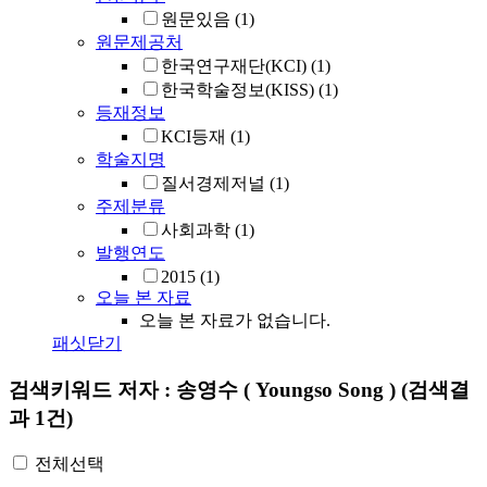
원문있음
(1)
원문제공처
한국연구재단(KCI)
(1)
한국학술정보(KISS)
(1)
등재정보
KCI등재
(1)
학술지명
질서경제저널
(1)
주제분류
사회과학
(1)
발행연도
2015
(1)
오늘 본 자료
오늘 본 자료가 없습니다.
패싯닫기
검색키워드
저자 : 송영수 ( Youngso Song )
(검색결
과 1건)
전체선택