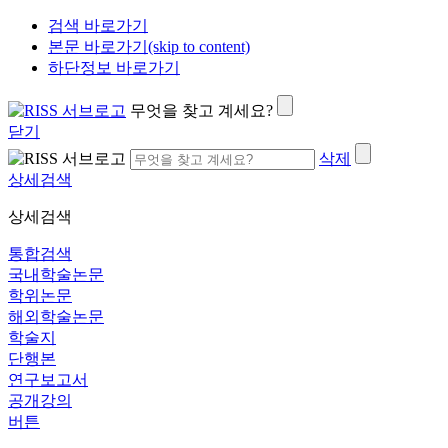
검색 바로가기
본문 바로가기(skip to content)
하단정보 바로가기
무엇을 찾고 계세요?
닫기
삭제
상세검색
상세검색
통합검색
국내학술논문
학위논문
해외학술논문
학술지
단행본
연구보고서
공개강의
버튼