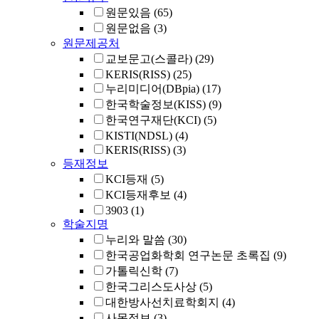
원문있음
(65)
원문없음
(3)
원문제공처
교보문고(스콜라)
(29)
KERIS(RISS)
(25)
누리미디어(DBpia)
(17)
한국학술정보(KISS)
(9)
한국연구재단(KCI)
(5)
KISTI(NDSL)
(4)
KERIS(RISS)
(3)
등재정보
KCI등재
(5)
KCI등재후보
(4)
3903
(1)
학술지명
누리와 말씀
(30)
한국공업화학회 연구논문 초록집
(9)
가톨릭신학
(7)
한국그리스도사상
(5)
대한방사선치료학회지
(4)
사목정보
(3)