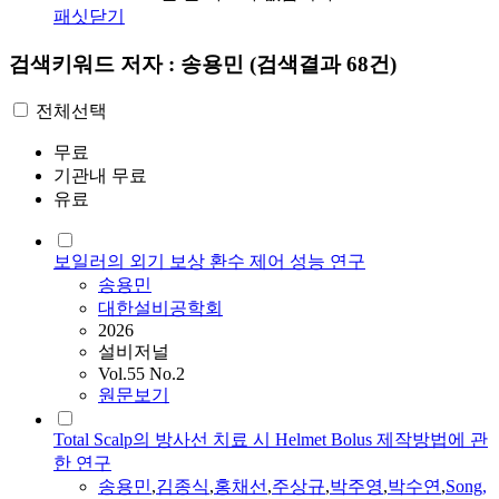
패싯닫기
검색키워드
저자 : 송용민
(검색결과 68건)
전체선택
무료
기관내 무료
유료
보일러의 외기 보상 환수 제어 성능 연구
송용민
대한설비공학회
2026
설비저널
Vol.55 No.2
원문보기
Total Scalp의 방사선 치료 시 Helmet Bolus 제작방법에 관
한 연구
송용민
,
김종식
,
홍채선
,
주상규
,
박주영
,
박수연
,
Song,