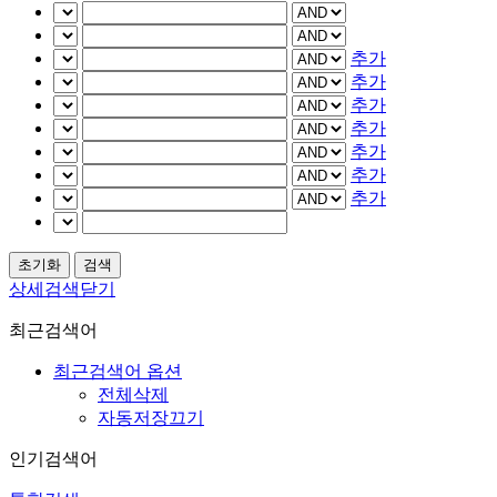
추가
추가
추가
추가
추가
추가
추가
상세검색닫기
최근검색어
최근검색어 옵션
전체삭제
자동저장끄기
인기검색어