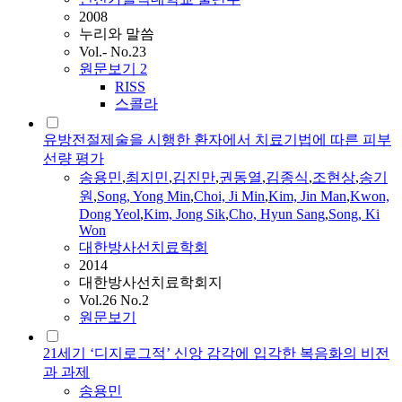
2008
누리와 말씀
Vol.- No.23
원문보기
2
RISS
스콜라
유방전절제술을 시행한 환자에서 치료기법에 따른 피부
선량 평가
송용민
,
최지민
,
김진만
,
권동열
,
김종식
,
조현상
,
송기
원
,
Song, Yong Min
,
Choi, Ji Min
,
Kim, Jin Man
,
Kwon,
Dong Yeol
,
Kim, Jong Sik
,
Cho, Hyun Sang
,
Song, Ki
Won
대한방사선치료학회
2014
대한방사선치료학회지
Vol.26 No.2
원문보기
21세기 ‘디지로그적’ 신앙 감각에 입각한 복음화의 비전
과 과제
송용민