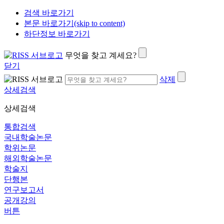
검색 바로가기
본문 바로가기(skip to content)
하단정보 바로가기
무엇을 찾고 계세요?
닫기
삭제
상세검색
상세검색
통합검색
국내학술논문
학위논문
해외학술논문
학술지
단행본
연구보고서
공개강의
버튼