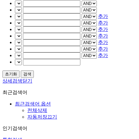
추가
추가
추가
추가
추가
추가
추가
상세검색닫기
최근검색어
최근검색어 옵션
전체삭제
자동저장끄기
인기검색어