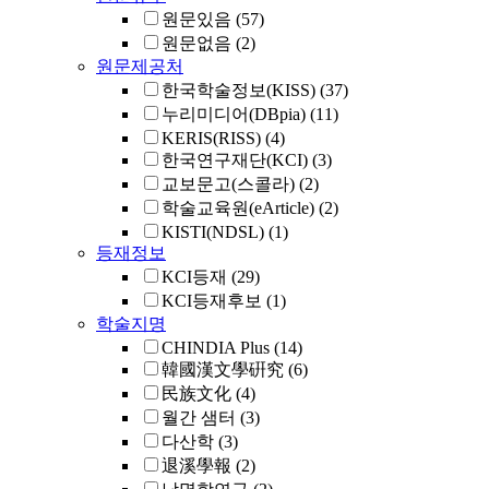
원문있음
(57)
원문없음
(2)
원문제공처
한국학술정보(KISS)
(37)
누리미디어(DBpia)
(11)
KERIS(RISS)
(4)
한국연구재단(KCI)
(3)
교보문고(스콜라)
(2)
학술교육원(eArticle)
(2)
KISTI(NDSL)
(1)
등재정보
KCI등재
(29)
KCI등재후보
(1)
학술지명
CHINDIA Plus
(14)
韓國漢文學硏究
(6)
民族文化
(4)
월간 샘터
(3)
다산학
(3)
退溪學報
(2)