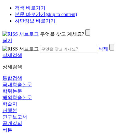
검색 바로가기
본문 바로가기(skip to content)
하단정보 바로가기
무엇을 찾고 계세요?
닫기
삭제
상세검색
상세검색
통합검색
국내학술논문
학위논문
해외학술논문
학술지
단행본
연구보고서
공개강의
버튼