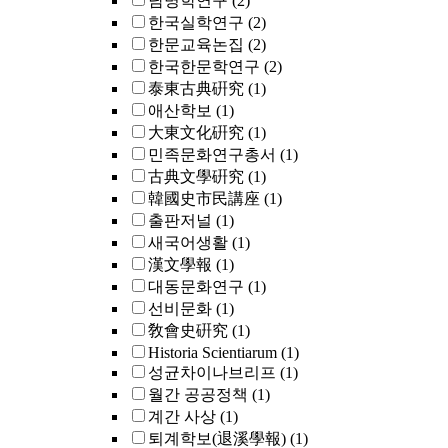
남명학연구
(2)
한국실학연구
(2)
한문교육논집
(2)
한국한문학연구
(2)
泰東古典硏究
(1)
애산학보
(1)
大東文化硏究
(1)
민족문화연구총서
(1)
古典文學硏究
(1)
韓國史市民講座
(1)
출판저널
(1)
새국어생활
(1)
漢文學報
(1)
대동문화연구
(1)
선비문화
(1)
敎會史硏究
(1)
Historia Scientiarum
(1)
성균차이나브리프
(1)
월간 공공정책
(1)
계간 사상
(1)
퇴계학보(退溪學報)
(1)