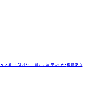
 들려오네…” 천년 넘게 회자되는 풍교야박(楓橋夜泊)