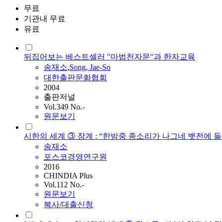
무료
기관내 무료
유료
뒤집어보는 베스트셀러 "마법천자문"과 한자교육
송재소
,
Song, Jae-So
대한출판문화협회
2004
출판저널
Vol.349 No.-
원문보기
시한의 세계 ③ 장계 : “한밤중 종소리가 나그네 뱃전에
송재소
포스코경영연구원
2016
CHINDIA Plus
Vol.112 No.-
원문보기
복사/대출신청