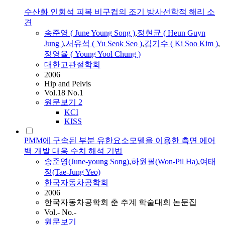
수산화 인회석 피복 비구컵의 조기 방사선학적 해리 소
견
송준영
( June
Young
Song
)
,
정현균 ( Heun Guyn
Jung
)
,
서유석 ( Yu Seok Seo )
,
김기수 ( Ki Soo Kim )
,
정영율 (
Young
Yool Chung )
대한고관절학회
2006
Hip and Pelvis
Vol.18 No.1
원문보기
2
KCI
KISS
PMM에 구속된 부분 유한요소모델을 이용한 측면 에어
백 개발 대응 수치 해석 기법
송준영
(June-
young
Song
)
,
하원필(Won-Pil Ha)
,
여태
정(Tae-
Jung
Yeo)
한국자동차공학회
2006
한국자동차공학회 춘 추계 학술대회 논문집
Vol.- No.-
원문보기