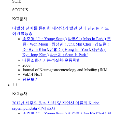
SCIE
SCOPUS
KCI등재
다발성 전이를 동반한 대장암의 발견 전에 진단된 식도
이완불능증
송준영
( Jun
Young
Song
)
,
박무인 ( Moo In Park )
,
문
원 ( Won Moon )
,
최정민 (
Jung
Min Choi )
,
김도현 (
Do Hyun Kim )
,
유홍준 ( Hong Jun You )
,
김규종 (
Kyu Jong Kim )
,
박선자 ( Seun Ja Park )
대한소화기기능성질환·운동학회
2008
Journal of Neurogastroenterology and Motility (JNM
Vol.14 No.1
원문보기
KCI등재
2012년 제주의 양식 넙치 및 자연산 어류의 Kudoa
septempunctata 감염 조사
송준영
( Jun
Young
Song
)
,
최준호 ( Jun Ho Choi )
,
최