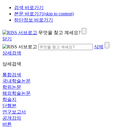
검색 바로가기
본문 바로가기(skip to content)
하단정보 바로가기
무엇을 찾고 계세요?
닫기
삭제
상세검색
상세검색
통합검색
국내학술논문
학위논문
해외학술논문
학술지
단행본
연구보고서
공개강의
버튼