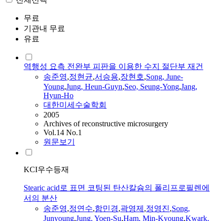
무료
기관내 무료
유료
역행성 요측 전완부 피판을 이용한 수지 절단부 재건
송준영
,
정현균
,
서승용
,
장현호
,
Song
, June-
Young
,
Jung
, Heun-Guyn
,
Seo, Seung-
Yong
,
Jang,
Hyun-Ho
대한미세수술학회
2005
Archives of reconstructive microsurgery
Vol.14 No.1
원문보기
KCI우수등재
Stearic acid로 표면 코팅된 탄산칼슘의 폴리프로필렌에
서의 분산
송준영
,
정연수
,
함민경
,
곽영제
,
정영진
,
Song
,
Junyoung
,
Jung
, Yoen-Su
,
Ham, Min-Kyoung
,
Kwark,