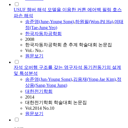
USUF 챔버 해석 모델을 이용한 커튼 에어백 필링 호스
파손 해석
송준영
(June-
Young
Song
)
,
하원필(Won-Pil Ha)
,
여태
정(Tae-
Jung
Yeo)
한국자동차공학회
2008
한국자동차공학회 춘 추계 학술대회 논문집
Vol.- No.-
원문보기
자석 오버행 구조를 갖는 영구자석 동기전동기의 설계
및 특성분석
송준영
(Jun-
Young
Song
)
,
김용재(
Yong
-Jae Kim)
,
정
상용(Sang-
Yong
Jung
)
대한전기학회
2014
대한전기학회 학술대회 논문집
Vol.2014 No.10
원문보기