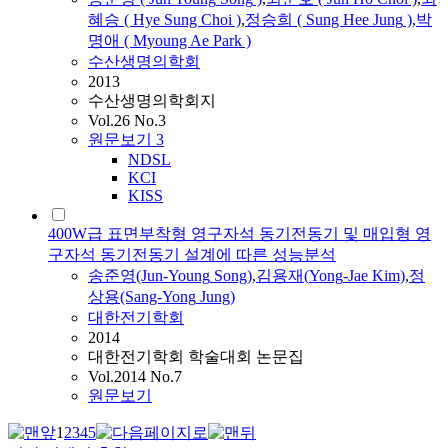
혜승 ( Hye Sung Choi )
,
정승희 ( Sung Hee
Jung
)
,
박
명애 ( Myoung Ae Park )
수산생명의학회
2013
수산생명의학회지
Vol.26 No.3
원문보기
3
NDSL
KCI
KISS
400W급 표면부착형 영구자석 동기전동기 및 매입형 영
구자석 동기전동기 설계에 따른 성능분석
송준영
(Jun-
Young
Song
)
,
김용재(
Yong
-Jae Kim)
,
정
상용(Sang-
Yong
Jung
)
대한전기학회
2014
대한전기학회 학술대회 논문집
Vol.2014 No.7
원문보기
1
2
3
4
5