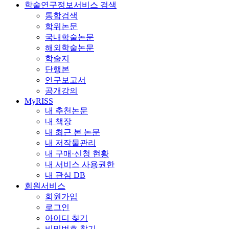
학술연구정보서비스 검색
통합검색
학위논문
국내학술논문
해외학술논문
학술지
단행본
연구보고서
공개강의
MyRISS
내 추천논문
내 책장
내 최근 본 논문
내 저작물관리
내 구매·신청 현황
내 서비스 사용권한
내 관심 DB
회원서비스
회원가입
로그인
아이디 찾기
비밀번호 찾기