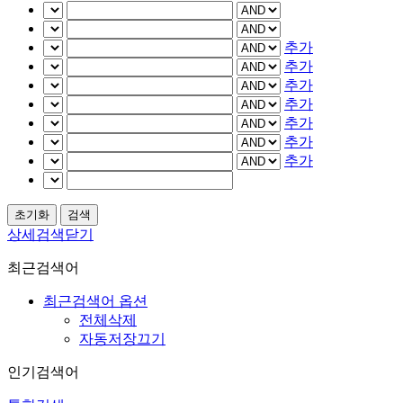
추가
추가
추가
추가
추가
추가
추가
상세검색닫기
최근검색어
최근검색어 옵션
전체삭제
자동저장끄기
인기검색어