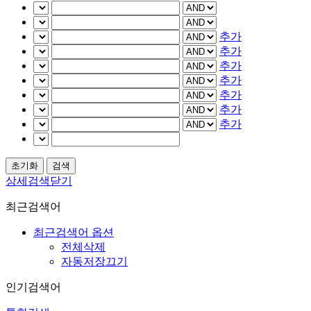
추가
추가
추가
추가
추가
추가
추가
상세검색닫기
최근검색어
최근검색어 옵션
전체삭제
자동저장끄기
인기검색어