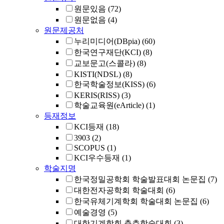
원문있음
(72)
원문없음
(4)
원문제공처
누리미디어(DBpia)
(60)
한국연구재단(KCI)
(8)
교보문고(스콜라)
(8)
KISTI(NDSL)
(8)
한국학술정보(KISS)
(6)
KERIS(RISS)
(3)
학술교육원(eArticle)
(1)
등재정보
KCI등재
(18)
3903
(2)
SCOPUS
(1)
KCI우수등재
(1)
학술지명
한국정밀공학회 학술발표대회 논문집
(7)
대한전자공학회 학술대회
(6)
한국유체기계학회 학술대회 논문집
(6)
예술경영
(5)
대한기계학회 춘추학술대회
(3)