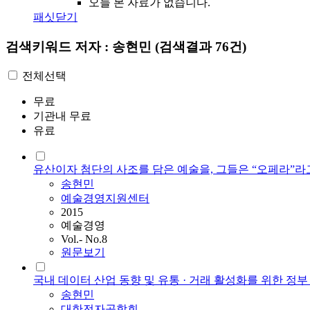
오늘 본 자료가 없습니다.
패싯닫기
검색키워드
저자 : 송현민
(검색결과 76건)
전체선택
무료
기관내 무료
유료
유산이자 첨단의 사조를 담은 예술을, 그들은 “오페라”라
송현민
예술경영지원센터
2015
예술경영
Vol.- No.8
원문보기
국내 데이터 산업 동향 및 유통 · 거래 활성화를 위한 정부
송현민
대한전자공학회