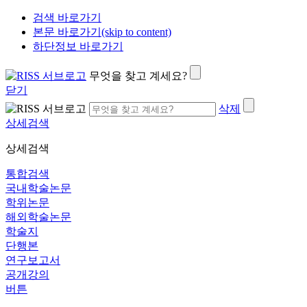
검색 바로가기
본문 바로가기(skip to content)
하단정보 바로가기
무엇을 찾고 계세요?
닫기
삭제
상세검색
상세검색
통합검색
국내학술논문
학위논문
해외학술논문
학술지
단행본
연구보고서
공개강의
버튼